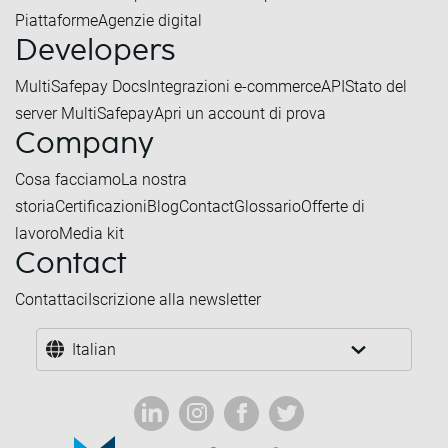
Piattaforme
Agenzie digital
Developers
MultiSafepay Docs
Integrazioni e-commerce
API
Stato del
server MultiSafepay
Apri un account di prova
Company
Cosa facciamo
La nostra
storia
Certificazioni
Blog
Contact
Glossario
Offerte di
lavoro
Media kit
Contact
Contattaci
Iscrizione alla newsletter
Italian