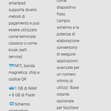
come
smartpad
dispositivo
supporta diversi
fisso.
metodi di
L'ampio
pagamento e può
schermo e la
essere utilizzato
potenza di
come terminale
elaborazione
classico o come
consentono
kiosk (self-
di eseguire
service).
applicazioni
NFC, banda
avanzate per
magnetica, chip e
un numero
codice QR
infinito di
utilizzi. Base
1 GB di RAM
rotante
+ 8 GB di Flash
opzionale
Schermo
per facilitare
orizzontale