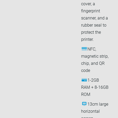
cover, a
fingerprint
scanner, and a
rubber seal to
protect the
printer.
NFC,
magnetic strip,
chip, and QR
code
1-2GB
RAM + 8-16GB
ROM
13cm large
horizontal