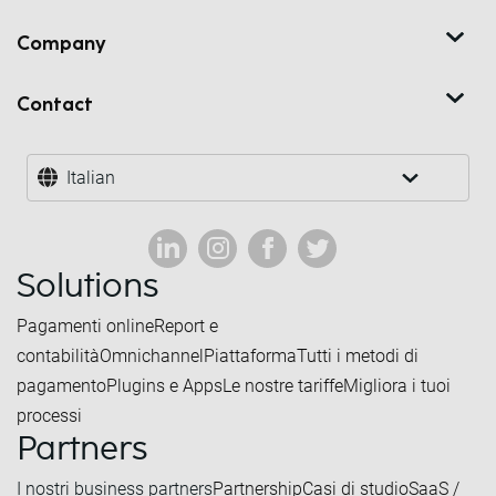
Company
Contact
Italian
Solutions
Pagamenti online
Report e
contabilità
Omnichannel
Piattaforma
Tutti i metodi di
pagamento
Plugins e Apps
Le nostre tariffe
Migliora i tuoi
processi
Partners
I nostri business partners
Partnership
Casi di studio
SaaS /