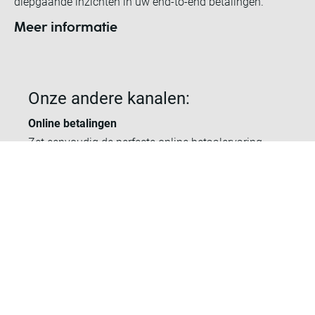
diepgaande inzichten in uw end-to-end betalingen.
Meer informatie
Onze andere kanalen:
Online betalingen
Zet eenvoudig de perfecte online betaalervaring
neer. Ontdek onze betaalmethoden en smart
oplossingen.
Meer informatie
Omnichannel betalingen
Verenig uw in-person en online betalingen en krijg
diepgaande inzichten in uw end-to-end betalingen.
Meer informatie