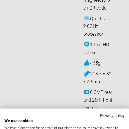
magneetstrip
en QR code
Quad-core
2.0GHz
processor
13cm HD
scherm
465g
213.7 x 82
x 29mm
0.3MP rear
and 2MP front
camera
Privacy policy
1-2GB
We use cookies
RAM + 8-16GB
We may place these for analysis of our visitor data, to improve our website,