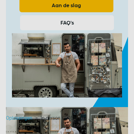
Aan de slag
FAQ's
Oplossingen
In-person / POS