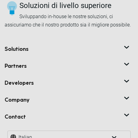
Soluzioni di livello superiore
Sviluppando in-house le nostre soluzioni, ci
assicuriamo che il nostro prodotto sia il migliore possibile.
Solutions
Partners
Developers
Company
Contact
Italian