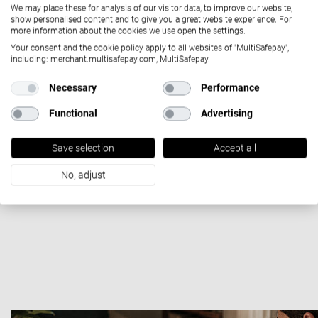
We may place these for analysis of our visitor data, to improve our website,
show personalised content and to give you a great website experience. For
more information about the cookies we use open the settings.
Your consent and the cookie policy apply to all websites of "MultiSafepay",
including: merchant.multisafepay.com, MultiSafepay.
Necessary
Performance
Functional
Advertising
Save selection
Accept all
No, adjust