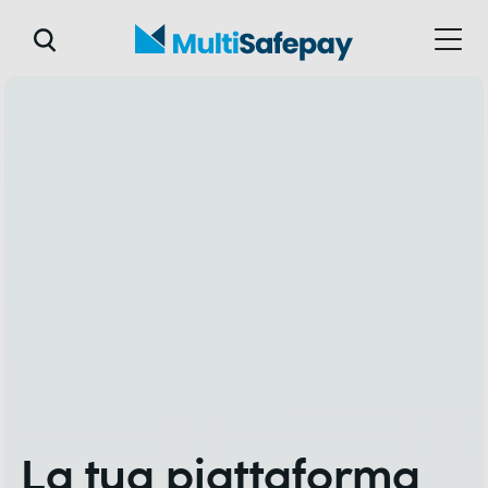
La tua piattaforma