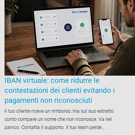
IBAN virtuale: come ridurre le
contestazioni dei clienti evitando i
pagamenti non riconosciuti
Il tuo cliente riceve un rimborso, ma sul suo estratto
conto compare un nome che non riconosce. Va nel
panico. Contatta il supporto. Il tuo team perde…