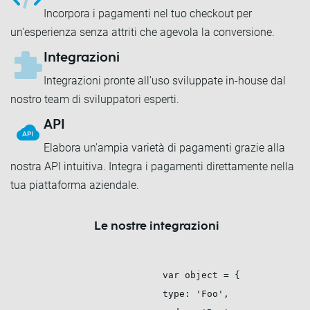
Incorpora i pagamenti nel tuo checkout per
un'esperienza senza attriti che agevola la conversione.
Integrazioni
Integrazioni pronte all'uso sviluppate in-house dal
nostro team di sviluppatori esperti.
API
Elabora un'ampia varietà di pagamenti grazie alla
nostra API intuitiva. Integra i pagamenti direttamente nella
tua piattaforma aziendale.
Le nostre integrazioni
var
 object = {

type: 
'Foo'
,
