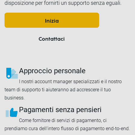
disposizione per fornirti un supporto senza eguali.
Inizia
Contattaci
Approccio personale
I nostri account manager specializzati e il nostro
team di supporto ti aiuteranno ad accrescere il tuo
business.
Pagamenti senza pensieri
Come fornitore di servizi di pagamento, ci
prendiamo cura dell'intero flusso di pagamento end-to-end.