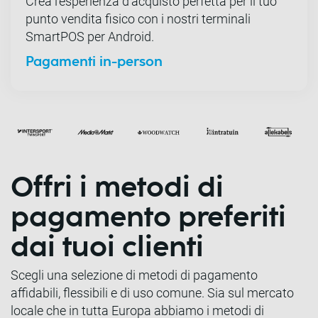
Crea l’esperienza d’acquisto perfetta per il tuo
punto vendita fisico con i nostri terminali
SmartPOS per Android.
Pagamenti in-person
Offri i metodi di
pagamento preferiti
dai tuoi clienti
Scegli una selezione di metodi di pagamento
affidabili, flessibili e di uso comune. Sia sul mercato
locale che in tutta Europa abbiamo i metodi di