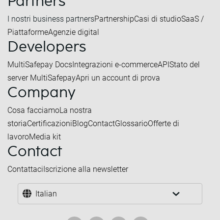
Partners
I nostri business partners
Partnership
Casi di studio
SaaS /
Piattaforme
Agenzie digital
Developers
MultiSafepay Docs
Integrazioni e-commerce
API
Stato del
server MultiSafepay
Apri un account di prova
Company
Cosa facciamo
La nostra
storia
Certificazioni
Blog
Contact
Glossario
Offerte di
lavoro
Media kit
Contact
Contattaci
Iscrizione alla newsletter
Italian