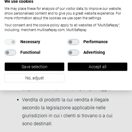
We use cookies
Metalli preziosi (ad esempio oro, argento,
We may place these for analysis of our visitor data, to improve our website,
platino e palladio) come investimento
show personalised content and to give you a great website experience. For
more information about the cookies we use open the settings.
Prodotti/servizi che incitano all'odio, alla
Your consent and the cookie policy apply to all websites of "MultiSafepay",
violenza, alla discriminazione, al terrorismo, alle
including: merchant.multisafepay.com, MultiSafepay.
intimidazioni o agli abusi
Necessary
Performance
Schemi piramidali
Functional
Advertising
Immobili (non servizi)
Save selection
Accept all
Vendita di follower/like/visualizzazioni sui
social media, ecc.
No, adjust
Dispositivi/servizi/software per spionaggio
Vendita di prodotti la cui vendita è illegale
secondo la legislazione applicabile nelle
giurisdizioni in cui i clienti si trovano o a cui
sono destinati