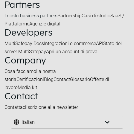
Partners
I nostri business partners
Partnership
Casi di studio
SaaS /
Piattaforme
Agenzie digital
Developers
MultiSafepay Docs
Integrazioni e-commerce
API
Stato del
server MultiSafepay
Apri un account di prova
Company
Cosa facciamo
La nostra
storia
Certificazioni
Blog
Contact
Glossario
Offerte di
lavoro
Media kit
Contact
Contattaci
Iscrizione alla newsletter
Italian