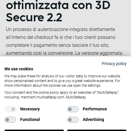
ottimizzata con 3D
Secure 2.2
Un processo di autenticazione integrato direttamente
all'interno del checkout fa sì che i tuoi clienti possano
completare il pagamento senza lasciare il tuo sito,
aumentando così la conversione. La versione aggiornata
di 3D Secure 2.2 migliora la sicurezza e sposta le
Privacy policy
responsabilità dalla tua azienda all'ente emittente della
We use cookies
We may place these for analysis of our visitor data, to improve our website,
carta. Grazie alla comunicazione diretta con gli emittenti
show personalised content and to give you a great website experience. For
possiamo occuparci noi dell’intero processo di verifica e
more information about the cookies we use open the settings.
autenticazione all'interno del tuo checkout.
Your consent and the cookie policy apply to all websites of "MultiSafepay",
including: merchant.multisafepay.com, MultiSafepay.
Agevola i tuoi clienti con un processo di verifica in due
Necessary
Performance
fasi automatizzato e senza intoppi.
Functional
Advertising
Per saperne di più