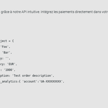
 grâce à notre API intuitive. Intégrez les paiements directement dans vo
ject = {

 
'Foo'
,

: 
'Bar'
,

ay: 
''
,

ncy: 
'EUR'
,

t: 
'1000'
,

iption: 
'Test order description'
,

e_analytics:{ 
'account':'UA-XXXXXXXXX'
,
