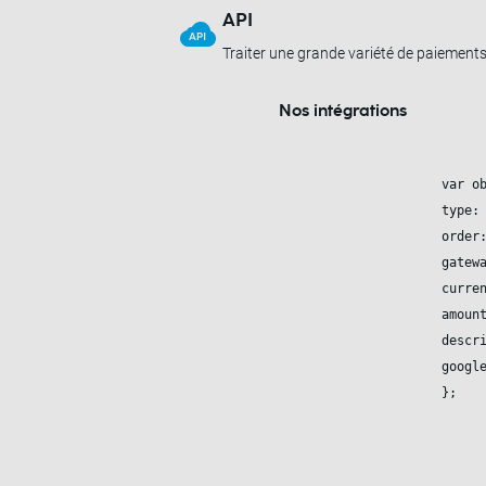
API
Traiter une grande variété de paiements
Nos intégrations
var
 ob
type:
order
gatew
curre
amoun
descr
googl
}; 