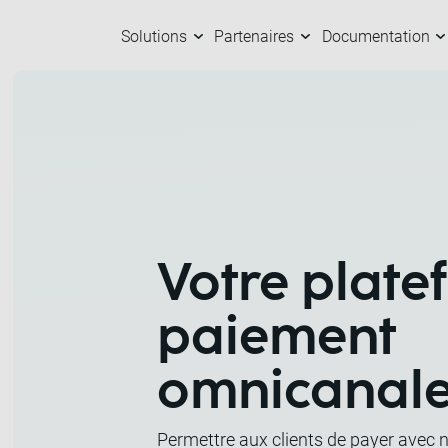
Solutions
Partenaires
Documentation
Solutions
Partenaires
Documentation
Entreprise
C
N
C
A
Votre plate
paiement
omnicanal
Permettre aux clients de payer avec no