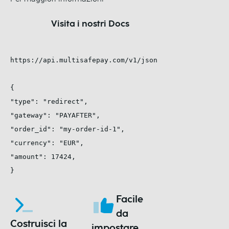
Visita i nostri Docs
https://api.multisafepay.com/v1/json

{

"type": "redirect",

"gateway": "PAYAFTER",

"order_id": "my-order-id-1",

"currency": "EUR",

"amount": 17424,

}
Facile
da
Costruisci la
impostare,