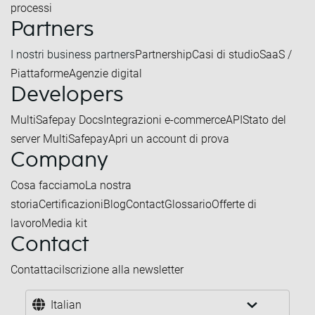
processi
Partners
I nostri business partners
Partnership
Casi di studio
SaaS /
Piattaforme
Agenzie digital
Developers
MultiSafepay Docs
Integrazioni e-commerce
API
Stato del
server MultiSafepay
Apri un account di prova
Company
Cosa facciamo
La nostra
storia
Certificazioni
Blog
Contact
Glossario
Offerte di
lavoro
Media kit
Contact
Contattaci
Iscrizione alla newsletter
Italian