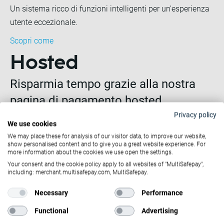
Un sistema ricco di funzioni intelligenti per un'esperienza
utente eccezionale.
Scopri come
Hosted
Risparmia tempo grazie alla nostra
pagina di pagamento hosted
Privacy policy
Se il tuo obiettivo è impiegare meno tempo per il
We use cookies
checkout, ma vuoi comunque offrire un'esperienza di
We may place these for analysis of our visitor data, to improve our website,
acquisto di prima classe, non cercare oltre.
show personalised content and to give you a great website experience. For
more information about the cookies we use open the settings.
Le nostre pagine di pagamento hosted e sicure si
Your consent and the cookie policy apply to all websites of "MultiSafepay",
including: merchant.multisafepay.com, MultiSafepay.
possono adattare al look and feel del tuo sito, per
consentire un percorso utente fluido e senza interruzioni.
Necessary
Performance
Supportando tutti i nostri metodi di pagamento e le
Functional
Advertising
funzionalità per aumentare la conversione.