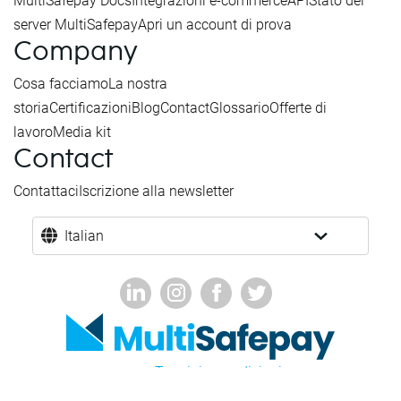
MultiSafepay Docs
Integrazioni e-commerce
API
Stato del
server MultiSafepay
Apri un account di prova
Company
Cosa facciamo
La nostra
storia
Certificazioni
Blog
Contact
Glossario
Offerte di
lavoro
Media kit
Contact
Contattaci
Iscrizione alla newsletter
Italian
Termini e condizioni
Settori proibiti