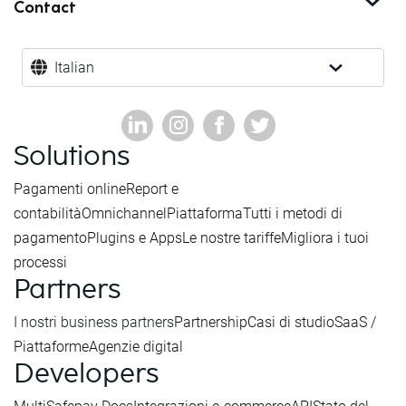
Contact
Italian
Solutions
Pagamenti online
Report e
contabilità
Omnichannel
Piattaforma
Tutti i metodi di
pagamento
Plugins e Apps
Le nostre tariffe
Migliora i tuoi
processi
Partners
I nostri business partners
Partnership
Casi di studio
SaaS /
Piattaforme
Agenzie digital
Developers