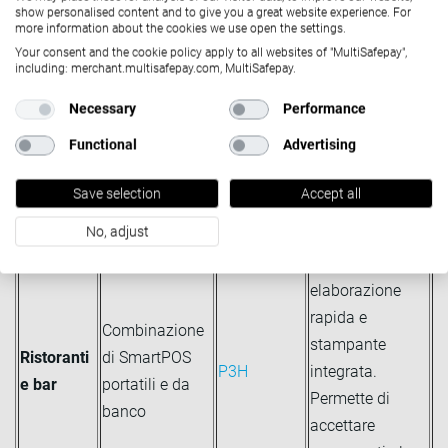
show personalised content and to give you a great website experience. For
Ogni attività ha esigenze diverse. Ecco alcune
more information about the cookies we use open the settings.
raccomandazioni per allineare i terminali POS al tuo
Your consent and the cookie policy apply to all websites of "MultiSafepay",
modello operativo e al percorso del cliente.
including: merchant.multisafepay.com, MultiSafepay.
Necessary
Performance
Tipo di
Configurazione
Terminale
Caratteristiche
attività
consigliata
consigliato
principali
Functional
Advertising
Con connettività
Save selection
Accept all
4G e Wi-Fi per
No, adjust
maggiore
mobilità,
elaborazione
rapida e
Combinazione
stampante
Ristoranti
di SmartPOS
P3H
integrata.
e bar
portatili e da
Permette di
banco
accettare