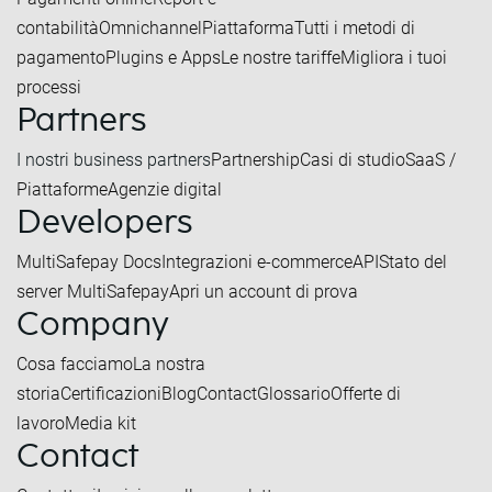
contabilità
Omnichannel
Piattaforma
Tutti i metodi di
pagamento
Plugins e Apps
Le nostre tariffe
Migliora i tuoi
processi
Partners
I nostri business partners
Partnership
Casi di studio
SaaS /
Piattaforme
Agenzie digital
Developers
MultiSafepay Docs
Integrazioni e-commerce
API
Stato del
server MultiSafepay
Apri un account di prova
Company
Cosa facciamo
La nostra
storia
Certificazioni
Blog
Contact
Glossario
Offerte di
lavoro
Media kit
Contact