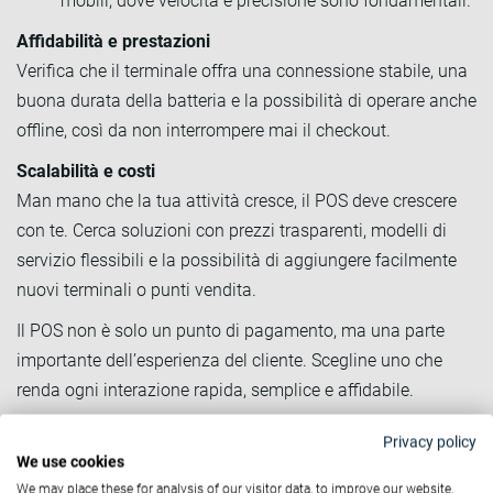
mobili, dove velocità e precisione sono fondamentali.
Affidabilità e prestazioni
Verifica che il terminale offra una connessione stabile, una
buona durata della batteria e la possibilità di operare anche
offline, così da non interrompere mai il checkout.
Scalabilità e costi
Man mano che la tua attività cresce, il POS deve crescere
con te. Cerca soluzioni con prezzi trasparenti, modelli di
servizio flessibili e la possibilità di aggiungere facilmente
nuovi terminali o punti vendita.
Il POS non è solo un punto di pagamento, ma una parte
importante dell’esperienza del cliente. Scegline uno che
renda ogni interazione rapida, semplice e affidabile.
Un terminale per ogni tipo di
Privacy policy
We use cookies
business
We may place these for analysis of our visitor data, to improve our website,