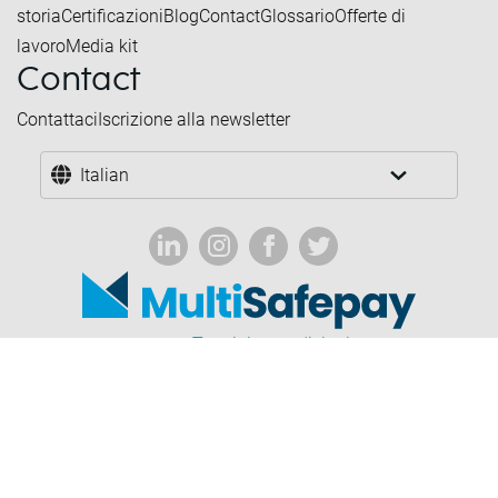
storia
Certificazioni
Blog
Contact
Glossario
Offerte di
lavoro
Media kit
Contact
Contattaci
Iscrizione alla newsletter
Italian
Termini e condizioni
Settori proibiti
Privacy e cookie
Dichiarazione di non responsabilità
Corporate governance