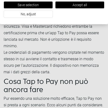
Alla base di Tap to Pay ci sono le stesse norme che
Save selection
Accept all
regolano tutti i metodi di pagamento in Europa.
Tap to Pay si basa sullo standard PCI MPoC (Mobile
No, adjust
Payments on COTS devices), che include 192 requisiti di
sicurezza. Visa e Mastercard richiedono entrambe la
certificazione prima che un’app Tap to Pay possa essere
lanciata sul mercato. Non è un’opzione: è il requisito
minimo.
Le credenziali di pagamento vengono criptate nel momento
stesso in cui avviene il contatto e trasmesse in modo
sicuro per l’autorizzazione. Il dispositivo non memorizza
mai i dati grezzi della carta.
Cosa Tap to Pay non può
ancora fare
Pur essendo una soluzione molto efficace, Tap to Pay non
si presta a ogni scenario. Ecco alcuni punti da considerare.