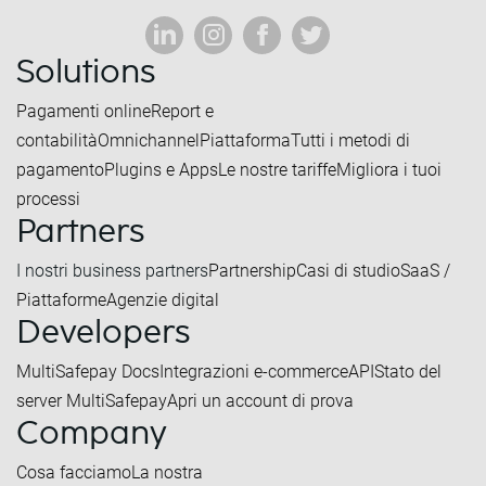
Solutions
Pagamenti online
Report e
contabilità
Omnichannel
Piattaforma
Tutti i metodi di
pagamento
Plugins e Apps
Le nostre tariffe
Migliora i tuoi
processi
Partners
I nostri business partners
Partnership
Casi di studio
SaaS /
Piattaforme
Agenzie digital
Developers
MultiSafepay Docs
Integrazioni e-commerce
API
Stato del
server MultiSafepay
Apri un account di prova
Company
Cosa facciamo
La nostra