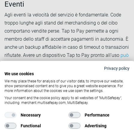
Eventi
Agli eventi la velocità del servizio è fondamentale. Code
troppo lunghe agli stand del merchandising o del cibo
comportano vendite perse. Tap to Pay permette a ogni
membro dello staff di accettare pagamenti in autonomia. È
anche un backup affidabile in caso di timeout o transazioni
rifiutate. Avere un dispositivo Tap to Pay pronto all’uso
può
aiutare a evitare interruzioni e perdere ricavi
.
Privacy policy
We use cookies
Nota per attività mobili e startup
: Tap to Pay non solo non
We may place these for analysis of our visitor data, to improve our website,
show personalised content and to give you a great website experience. For
comporta l’acquisto di hardware aggiuntivi. Per molte
more information about the cookies we use open the settings.
aziende può rappresentare l’intera infrastruttura di
Your consent and the cookie policy apply to all websites of "MultiSafepay",
pagamento fin dal primo giorno, senza investimenti
including: merchant.multisafepay.com, MultiSafepay.
iniziali.
Necessary
Performance
È sicuro Tap to Pay?
Functional
Advertising