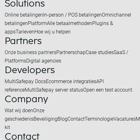
Solutions
Online betalingen
In-person / POS betalingen
Omnichannel
betalingen
Platform
Alle betaalmethoden
Plugins &
apps
Tarieven
Hoe wij u helpen
Partners
Onze business partners
Partnerschap
Case studies
SaaS /
Platforms
Digital agencies
Developers
MultiSafepay Docs
Ecommerce integraties
API
reference
MultiSafepay server status
Open een test account
Company
Wat wij doen
Onze
geschiedenis
Beveiliging
Blog
Contact
Terminologie
Vacatures
M
kit
Contact