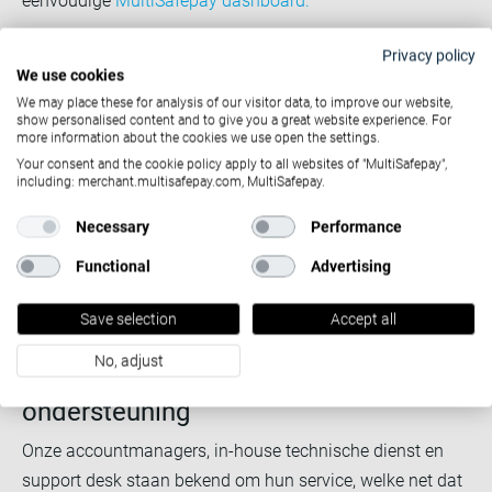
eenvoudige
MultiSafepay dashboard.
Privacy policy
We use cookies
We may place these for analysis of our visitor data, to improve our website,
show personalised content and to give you a great website experience. For
Second Chance emails
more information about the cookies we use open the settings.
Your consent and the cookie policy apply to all websites of "MultiSafepay",
Geef uw klanten een tweede kans om hun transactie
including: merchant.multisafepay.com, MultiSafepay.
alsnog af te ronden, met onze geautomatiseerde Second
Necessary
Performance
Chance emails. Een perfect voorbeeld van
onze
Functional
Advertising
conversietools.
Save selection
Accept all
No, adjust
Persoonlijke en toegewijde
ondersteuning
Onze accountmanagers, in-house technische dienst en
support desk staan bekend om hun service, welke net dat