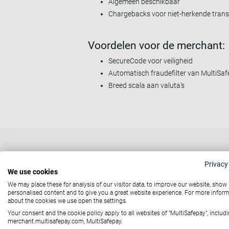
Algemeen beschikbaar
Chargebacks voor niet-herkende trans
Voordelen voor de merchant:
SecureCode voor veiligheid
Automatisch fraudefilter van MultiSa
Breed scala aan valuta's
Hoe Mastercard 
Privacy
We use cookies
We may place these for analysis of our visitor data, to improve our website, show
personalised content and to give you a great website experience. For more infor
about the cookies we use open the settings.
Your consent and the cookie policy apply to all websites of "MultiSafepay", includi
Voor verkopers
merchant.multisafepay.com, MultiSafepay.