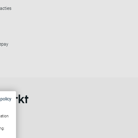
acties
fepay
werkt
 policy
mation
ng: