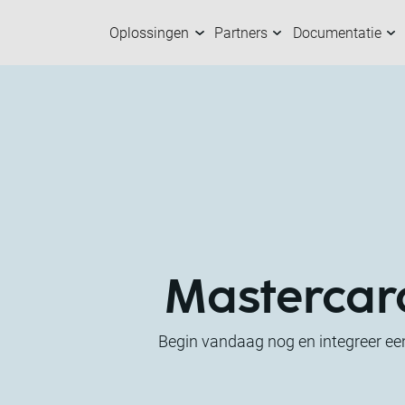
Oplossingen
Partners
Documentatie
Oplossingen
Partners
Documentatie
Over ons
K
O
M
M
Mastercar
Begin vandaag nog en integreer een