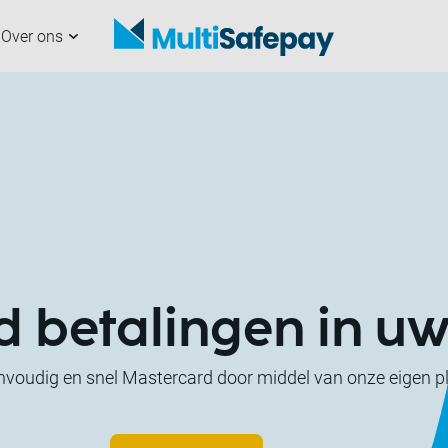
Over ons
analen
nze partners
erchants
ultiSafepay
Aan de slag
Samenwerken met
Developers
Nieuws
ons
d betalingen in u
voudig en snel Mastercard door middel van onze eigen pl