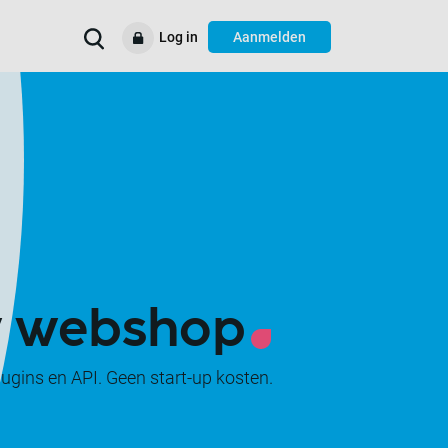
Log in
Aanmelden
Verbeter uw
Voorbeelden
Ondersteuning
Resources
bedrijfsprocessen
w webshop
ugins en API. Geen start-up kosten.