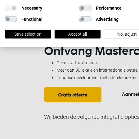
Necessary
Performance
Functional
Advertising
Save selection
Accept all
No, adjust
Ontvang
Masterc
Geen start-up kosten
Meer dan 30 lokale en internationale beta
In-house development met uitstekende tec
Aanme
Gratis offerte
Wij bieden de volgende integratie opties