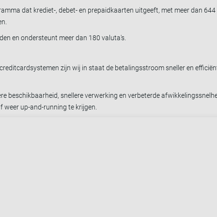
mma dat krediet-, debet- en prepaidkaarten uitgeeft, met meer dan 644 
en.
nden en ondersteunt meer dan 180 valuta's.
 creditcardsystemen zijn wij in staat de betalingsstroom sneller en effici
re beschikbaarheid, snellere verwerking en verbeterde afwikkelingssnelhed
f weer up-and-running te krijgen.