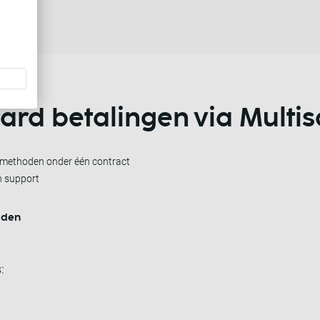
ard betalingen
via Multi
almethoden onder één contract
h support
lden
: