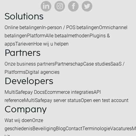
Solutions
Online betalingen
In-person / POS betalingen
Omnichannel
betalingen
Platform
Alle betaalmethoden
Plugins &
apps
Tarieven
Hoe wij u helpen
Partners
Onze business partners
Partnerschap
Case studies
SaaS /
Platforms
Digital agencies
Developers
MultiSafepay Docs
Ecommerce integraties
API
reference
MultiSafepay server status
Open een test account
Company
Wat wij doen
Onze
geschiedenis
Beveiliging
Blog
Contact
Terminologie
Vacatures
M