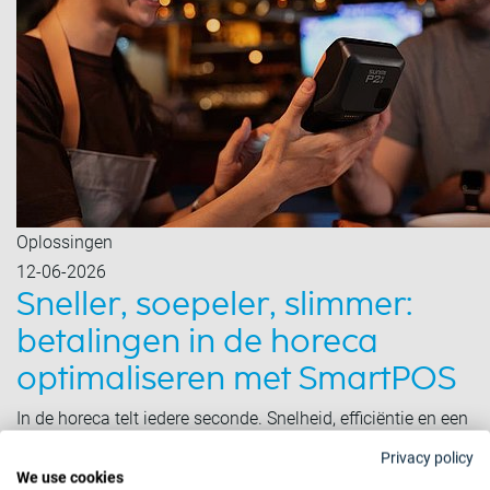
Oplossingen
12-06-2026
Sneller, soepeler, slimmer:
betalingen in de horeca
optimaliseren met SmartPOS
In de horeca telt iedere seconde. Snelheid, efficiëntie en een
soepele betaalervaring zijn geen extra’s, maar de
Privacy policy
basisvereisten.
We use cookies