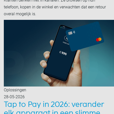
Klanten denken niet in kanalen. Ze browsen op hun
telefoon, kopen in de winkel en verwachten dat een retour
overal mogelijk is.
Oplossingen
28-05-2026
Tap to Pay in 2026: verander
elk apparaat in een slimme