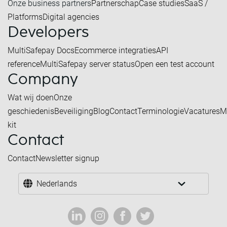
Onze business partners
Partnerschap
Case studies
SaaS /
Platforms
Digital agencies
Developers
MultiSafepay Docs
Ecommerce integraties
API
reference
MultiSafepay server status
Open een test account
Company
Wat wij doen
Onze
geschiedenis
Beveiliging
Blog
Contact
Terminologie
Vacatures
M
kit
Contact
Contact
Newsletter signup
Nederlands