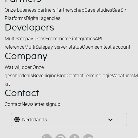
Onze business partners
Partnerschap
Case studies
SaaS /
Platforms
Digital agencies
Developers
MultiSafepay Docs
Ecommerce integraties
API
reference
MultiSafepay server status
Open een test account
Company
Wat wij doen
Onze
geschiedenis
Beveiliging
Blog
Contact
Terminologie
Vacatures
M
kit
Contact
Contact
Newsletter signup
Nederlands