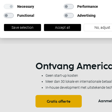
Necessary
Performance
Functional
Advertising
Voor verkopers
Save selection
Accept all
No, adjust
Ontvang
America
Geen start-up kosten
Meer dan 30 lokale en internationale beta
In-house development met uitstekende tec
Aanme
Gratis offerte