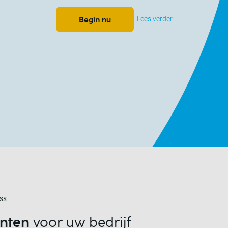
Lees verder
Begin nu
ss
anten
voor uw bedrijf