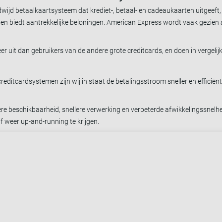
jd betaalkaartsysteem dat krediet-, betaal- en cadeaukaarten uitgeeft, 
n biedt aantrekkelijke beloningen. American Express wordt vaak gezien al
 uit dan gebruikers van de andere grote creditcards, en doen in vergel
creditcardsystemen zijn wij in staat de betalingsstroom sneller en efficië
re beschikbaarheid, snellere verwerking en verbeterde afwikkelingssnelhed
f weer up-and-running te krijgen.