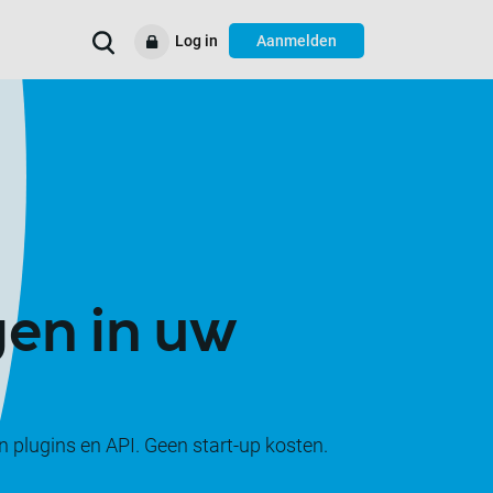
Log in
Aanmelden
Verbeter uw
Voorbeelden
Ondersteuning
Resources
bedrijfsprocessen
gen in uw
 plugins en API. Geen start-up kosten.