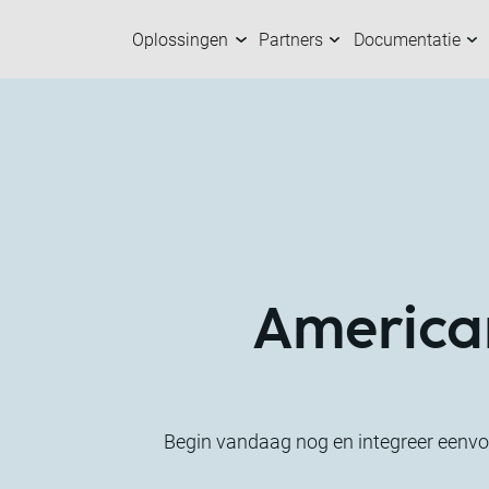
Oplossingen
Partners
Documentatie
Oplossingen
Partners
Documentatie
Over ons
K
O
M
M
American
Begin vandaag nog en integreer eenvou