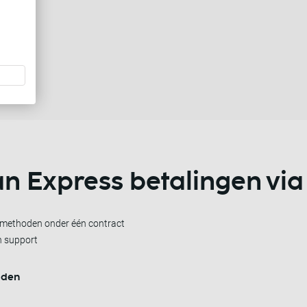
n Express betalingen
via
almethoden onder één contract
h support
lden