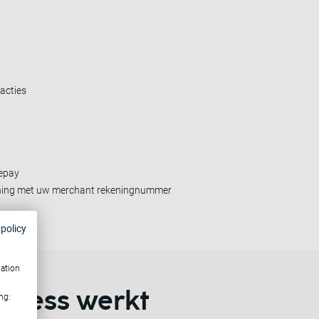
acties
fepay
ening met uw merchant rekeningnummer
 policy
mation
press werkt
ng: