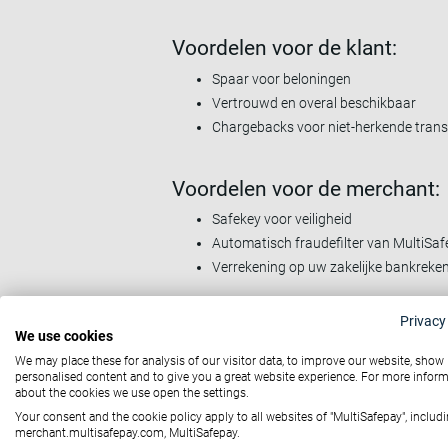
Voordelen voor de klant:
Spaar voor beloningen
Vertrouwd en overal beschikbaar
Chargebacks voor niet-herkende trans
Voordelen voor de merchant:
Safekey voor veiligheid
Automatisch fraudefilter van MultiSa
Verrekening op uw zakelijke bankrek
Privacy
We use cookies
We may place these for analysis of our visitor data, to improve our website, show
personalised content and to give you a great website experience. For more infor
about the cookies we use open the settings.
Hoe American Ex
Your consent and the cookie policy apply to all websites of "MultiSafepay", includi
merchant.multisafepay.com, MultiSafepay.