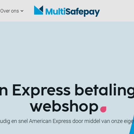
Over ons
analen
nze partners
erchants
ultiSafepay
Aan de slag
Samenwerken met
Developers
Nieuws
ons
 Express betalin
webshop
dig en snel American Express door middel van onze eigen