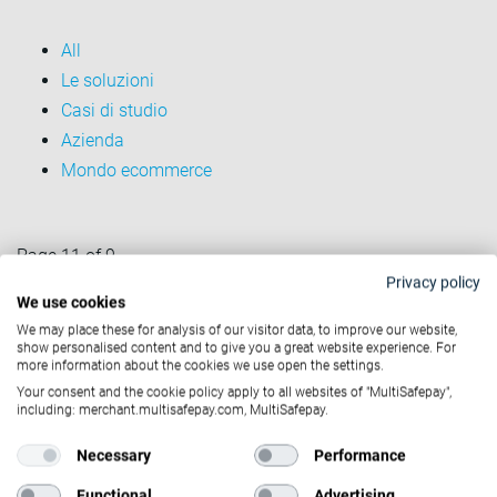
All
Le soluzioni
Casi di studio
Azienda
Mondo ecommerce
Page 11 of 9.
Privacy policy
Previous
We use cookies
1
We may place these for analysis of our visitor data, to improve our website,
show personalised content and to give you a great website experience. For
…
more information about the cookies we use open the settings.
7
Your consent and the cookie policy apply to all websites of "MultiSafepay",
including: merchant.multisafepay.com, MultiSafepay.
8
9
Necessary
Performance
Functional
Advertising