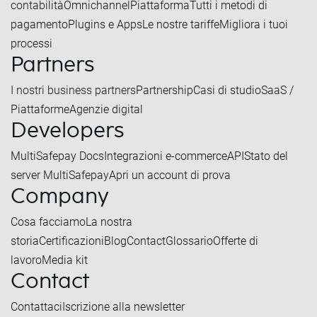
contabilità
Omnichannel
Piattaforma
Tutti i metodi di
pagamento
Plugins e Apps
Le nostre tariffe
Migliora i tuoi
processi
Partners
I nostri business partners
Partnership
Casi di studio
SaaS /
Piattaforme
Agenzie digital
Developers
MultiSafepay Docs
Integrazioni e-commerce
API
Stato del
server MultiSafepay
Apri un account di prova
Company
Cosa facciamo
La nostra
storia
Certificazioni
Blog
Contact
Glossario
Offerte di
lavoro
Media kit
Contact
Contattaci
Iscrizione alla newsletter