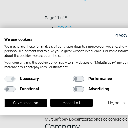
Page 11 of 8.
Previous
1
Privacy
We use cookies
…
We may place these for analysis of our visitor data, to improve our website, show
6
personalised content and to give you a great website experience. For more infor
7
about the cookies we use open the settings.
8
Your consent and the cookie policy apply to all websites of "MultiSafepay", includi
merchant.multisafepay.com, MultiSafepay.
Solutions
Necessary
Performance
Pagos online
Pagos físicos
Pagos omnicanal
Pl
Functional
Advertising
Partners
Partners
Partnership
Casos de estudio
SaaS / P
Save selection
Accept all
No, adjust
Developers
MultiSafepay Docs
Integraciones de comercio e
Company