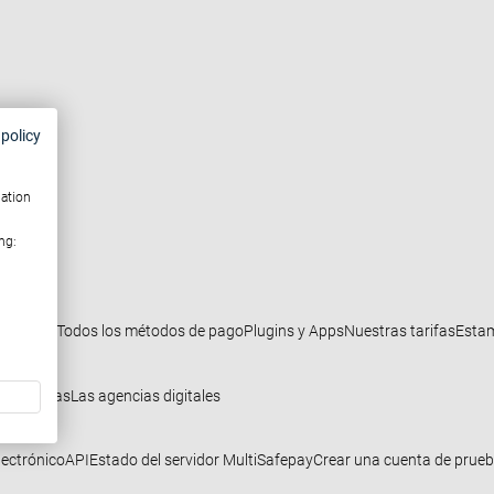
 policy
mation
ng:
ataforma
Todos los métodos de pago
Plugins y Apps
Nuestras tarifas
Estam
lataformas
Las agencias digitales
lectrónico
API
Estado del servidor MultiSafepay
Crear una cuenta de prue