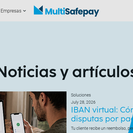
Empresas
anales
uestros partners
omerciante
obre nosotros
Comienza ahora
Trabaja con
Desarrolladores
Noticias y artículos
nosotros
Noticias y artículo
Soluciones
July 28, 2026
IBAN virtual: Có
disputas por pa
Tu cliente recibe un reembolso, p