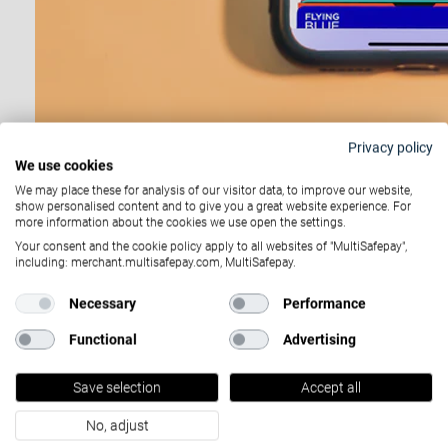
Privacy policy
We use cookies
We may place these for analysis of our visitor data, to improve our website,
show personalised content and to give you a great website experience. For
more information about the cookies we use open the settings.
Your consent and the cookie policy apply to all websites of "MultiSafepay",
including: merchant.multisafepay.com, MultiSafepay.
Apple no usa el número de la tarjeta de
Necessary
Performance
crédito para realizar la compra, pero usa
Functional
Advertising
la tokenización para completar la
transacción, lo que disminuye aún más la
Save selection
Accept all
probabilidad de que tu información sea
robada de la tarjeta de crédito.
No, adjust