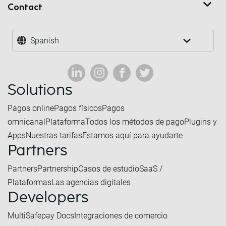
Contact
Spanish
Solutions
Pagos online
Pagos físicos
Pagos
omnicanal
Plataforma
Todos los métodos de pago
Plugins y
Apps
Nuestras tarifas
Estamos aquí para ayudarte
Partners
Partners
Partnership
Casos de estudio
SaaS /
Plataformas
Las agencias digitales
Developers
MultiSafepay Docs
Integraciones de comercio