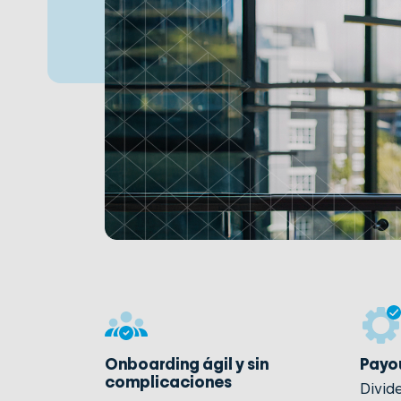
Onboarding ágil y sin
Payo
complicaciones
Divid