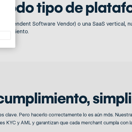
 todo tipo de plata
(Independent Software Vendor) o una SaaS vertical, nu
crecimiento.
cumplimiento, simpl
es clave. Pero hacerlo correctamente lo es aún más. Nuestra
les KYC y AML y garantizan que cada merchant cumpla con la