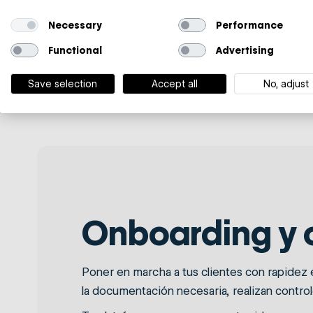
Diseñado para
Necessary
Performance
Functional
Advertising
Ya seas un marketplace global, un ISV 
modelo operativo y a tus objetivos de 
Save selection
Accept all
No, adjust
Onboarding y 
Poner en marcha a tus clientes con rapidez 
la documentación necesaria, realizan contro