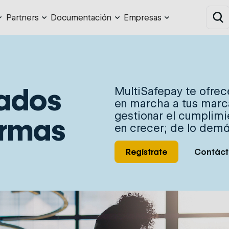
Partners
Documentación
Empresas
Canales
Nuestros partners
Comerciante
Sobre nosotros
Comienza ahora
Trabaja con
Desarrolladores
Noticias y artícul
nosotros
ados
MultiSafepay te ofrece
en marcha a tus marca
gestionar el cumplimi
ormas
en crecer; de lo dem
Regístrate
Contáct