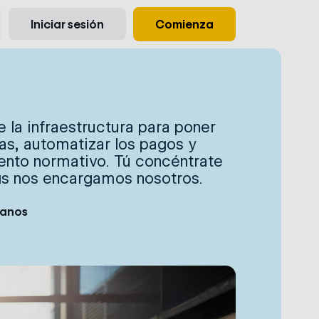
Iniciar sesión
Comienza
os
Estamos aquí para
Casos prácticos
Ayuda y soporte
Recursos
ayudarte
 la infraestructura para poner
s, automatizar los pagos y
ento normativo. Tú concéntrate
ás nos encargamos nosotros.
anos