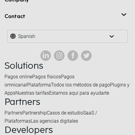
Contact
Spanish
Solutions
Pagos online
Pagos físicos
Pagos
omnicanal
Plataforma
Todos los métodos de pago
Plugins y
Apps
Nuestras tarifas
Estamos aquí para ayudarte
Partners
Partners
Partnership
Casos de estudio
SaaS /
Plataformas
Las agencias digitales
Developers