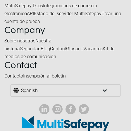
MultiSafepay Docs
Integraciones de comercio
electrónico
API
Estado del servidor MultiSafepay
Crear una
cuenta de prueba
Company
Sobre nosotros
Nuestra
historia
Seguridad
Blog
Contact
Glosario
Vacantes
Kit de
medios de comunicación
Contact
Contacto
Inscripción al boletín
Spanish