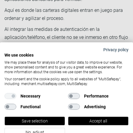
Aquí es donde las carteras digitales entran en juego para
ordenar y agilizar el proceso.
Al integrar las medidas de autenticación en la
aplicación/teléfono, el cliente no se ve inmerso en otro flujo
de autenticación antes de finalizar la compra. Esto les
Privacy policy
permite permanecer en la aplicación o en el sitio web sin
We use cookies
ninguna redirección. De este modo, se asegura de que los
We may place these for analysis of our visitor data, to improve our website,
show personalised content and to give you a great website experience. For
usuarios tengan la mejor experiencia de compra.
more information about the cookies we use open the settings.
Minimizar los rechazos
Your consent and the cookie policy apply to all websites of "MultiSafepay",
including: merchant.multisafepay.com, MultiSafepay.
Un tema quizás menor, pero que se relaciona con el
Necessary
Performance
proceso de autenticación, es la autorización real de los
Functional
Advertising
propios bancos. Aunque los índices de autorización han
mejorado con 3DS 2.0, sigue habiendo una pérdida
Save selection
Accept all
sustancial de ingresos debido a que los pagos son
rechazados por el banco emisor.
No, adjust