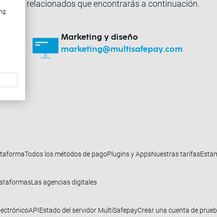
mentos relacionados que encontrarás a continuación.
ng:
Marketing y diseño
marketing@multisafepay.com
ataforma
Todos los métodos de pago
Plugins y Apps
Nuestras tarifas
Estam
lataformas
Las agencias digitales
lectrónico
API
Estado del servidor MultiSafepay
Crear una cuenta de prue