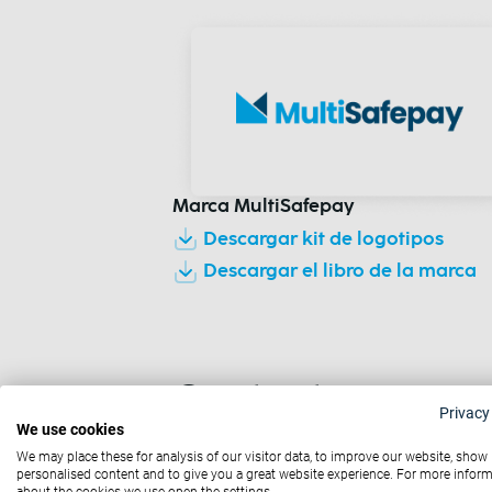
Marca MultiSafepay
Descargar kit de logotipos
Descargar el libro de la marca
Contacto
Privacy
We use cookies
We may place these for analysis of our visitor data, to improve our website, show
¿Necesitas obtener más ayuda para u
personalised content and to give you a great website experience. For more infor