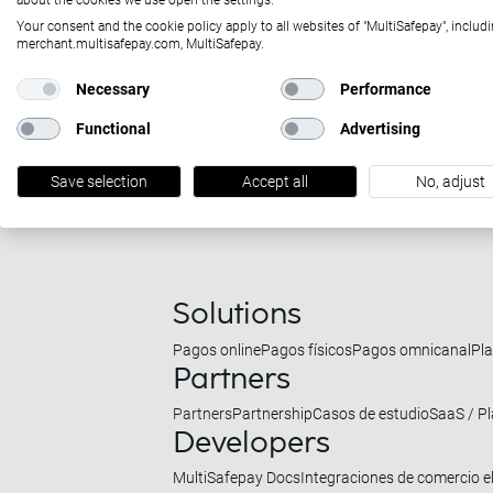
about the cookies we use open the settings.
ponerte en contacto con los departa
Your consent and the cookie policy apply to all websites of "MultiSafepay", includi
merchant.multisafepay.com, MultiSafepay.
Prensa
Necessary
Performance
press@multisafepay.com
Functional
Advertising
Save selection
Accept all
No, adjust
Solutions
Pagos online
Pagos físicos
Pagos omnicanal
Pl
Partners
Partners
Partnership
Casos de estudio
SaaS / P
Developers
MultiSafepay Docs
Integraciones de comercio e