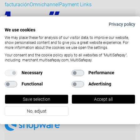
facturación
Omnichannel
Payment Links
Privacy policy
We use cookies
We may place these for analysis of our visitor data, to improve our website,
Hyvä React
show personalised content and to give you a great website experience. For
more information about the cookies we use open the settings.
E-commerce
Online Payments
Your consent and the cookie policy apply to all websites of "MultiSafepay",
including: merchant.multisafepay.com, MultiSafepay.
Necessary
Performance
Functional
Advertising
PWA Studio
Save selection
Accept all
E-commerce
Online Payments
No, adjust