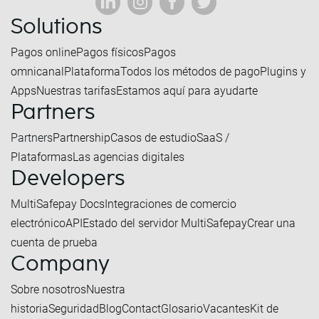
Solutions
Pagos online
Pagos físicos
Pagos
omnicanal
Plataforma
Todos los métodos de pago
Plugins y
Apps
Nuestras tarifas
Estamos aquí para ayudarte
Partners
Partners
Partnership
Casos de estudio
SaaS /
Plataformas
Las agencias digitales
Developers
MultiSafepay Docs
Integraciones de comercio
electrónico
API
Estado del servidor MultiSafepay
Crear una
cuenta de prueba
Company
Sobre nosotros
Nuestra
historia
Seguridad
Blog
Contact
Glosario
Vacantes
Kit de