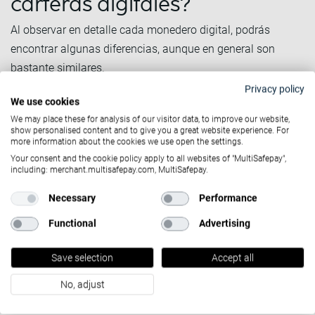
carteras digitales?
Al observar en detalle cada monedero digital, podrás
encontrar algunas diferencias, aunque en general son
bastante similares.
Privacy policy
Vamos a analizar las principales ventajas de este tipo de
We use cookies
métodos de pago.
We may place these for analysis of our visitor data, to improve our website,
show personalised content and to give you a great website experience. For
Seguridad
more information about the cookies we use open the settings.
El principal ingrediente, que permite a los monederos
Your consent and the cookie policy apply to all websites of "MultiSafepay",
including: merchant.multisafepay.com, MultiSafepay.
digitales prosperar en el panorama actual de los pagos en
línea, es la seguridad.
Necessary
Performance
Como ocurre con la mayoría de las nuevas tecnologías, la
Functional
Advertising
seguridad es una de las principales preocupaciones de los
Save selection
Accept all
usuarios.
No, adjust
Para ello, la tokenización desempeña un papel
fundamental en el proceso de pago de los monederos