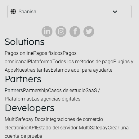
Spanish
Solutions
Pagos online
Pagos físicos
Pagos
omnicanal
Plataforma
Todos los métodos de pago
Plugins y
Apps
Nuestras tarifas
Estamos aquí para ayudarte
Partners
Partners
Partnership
Casos de estudio
SaaS /
Plataformas
Las agencias digitales
Developers
MultiSafepay Docs
Integraciones de comercio
electrónico
API
Estado del servidor MultiSafepay
Crear una
cuenta de prueba