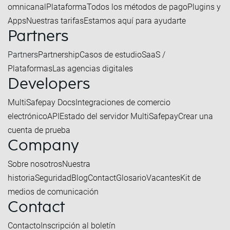
omnicanal
Plataforma
Todos los métodos de pago
Plugins y
Apps
Nuestras tarifas
Estamos aquí para ayudarte
Partners
Partners
Partnership
Casos de estudio
SaaS /
Plataformas
Las agencias digitales
Developers
MultiSafepay Docs
Integraciones de comercio
electrónico
API
Estado del servidor MultiSafepay
Crear una
cuenta de prueba
Company
Sobre nosotros
Nuestra
historia
Seguridad
Blog
Contact
Glosario
Vacantes
Kit de
medios de comunicación
Contact
Contacto
Inscripción al boletín