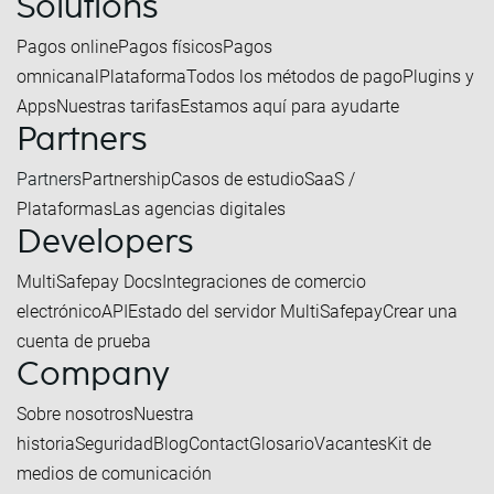
Solutions
Pagos online
Pagos físicos
Pagos
omnicanal
Plataforma
Todos los métodos de pago
Plugins y
Apps
Nuestras tarifas
Estamos aquí para ayudarte
Partners
Partners
Partnership
Casos de estudio
SaaS /
Plataformas
Las agencias digitales
Developers
MultiSafepay Docs
Integraciones de comercio
electrónico
API
Estado del servidor MultiSafepay
Crear una
cuenta de prueba
Company
Sobre nosotros
Nuestra
historia
Seguridad
Blog
Contact
Glosario
Vacantes
Kit de
medios de comunicación