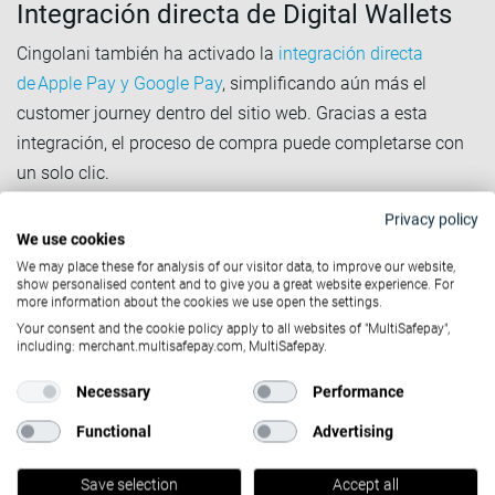
Integración directa de Digital Wallets
Cingolani también ha activado la
integración directa
de Apple Pay y Google Pay
, simplificando aún más el
customer journey dentro del sitio web. Gracias a esta
integración, el proceso de compra puede completarse con
un solo clic.
Estas soluciones refuerzan la confianza del consumidor,
Privacy policy
reducen la fricción en el momento del pago y se adaptan
We use cookies
perfectamente a
un público acostumbrado a comprar
We may place these for analysis of our visitor data, to improve our website,
show personalised content and to give you a great website experience. For
desde dispositivos móviles.
more information about the cookies we use open the settings.
Optimización de los pagos con tarjeta
Your consent and the cookie policy apply to all websites of "MultiSafepay",
including: merchant.multisafepay.com, MultiSafepay.
Uno de los principales objetivos de la marca era reducir el
Necessary
Performance
número de transacciones con tarjeta que se bloqueaban y
Functional
Advertising
garantizar una experiencia de pago fluida y sin
interrupciones.
Save selection
Accept all
Gracias a nuestro rol como
acquirer y processor
para los