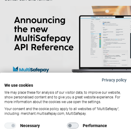
Privacy policy
We use cookies
Soluciones
We may place these for analysis of our visitor data, to improve our website,
April 19, 2022
show personalised content and to give you a great website experience. For
Anuncio de la nueva API
more information about the cookies we use open the settings.
Your consent and the cookie policy apply to all websites of "MultiSafepay",
Reference de MultiSafepay
including: merchant.multisafepay.com, MultiSafepay.
El éxito en la aceptación de pagos comienza con la
Necessary
Performance