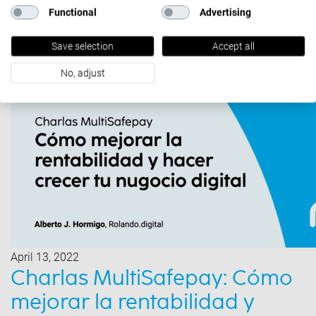
integración perfecta.
Functional
Advertising
Por ello, en MultiSafepay estamos muy satisfechos de
lanzar al mercado la…
Save selection
Accept all
No, adjust
April 13, 2022
Charlas MultiSafepay: Cómo
mejorar la rentabilidad y