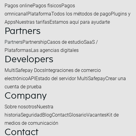
Pagos online
Pagos físicos
Pagos
omnicanal
Plataforma
Todos los métodos de pago
Plugins y
Apps
Nuestras tarifas
Estamos aquí para ayudarte
Partners
Partners
Partnership
Casos de estudio
SaaS /
Plataformas
Las agencias digitales
Developers
MultiSafepay Docs
Integraciones de comercio
electrónico
API
Estado del servidor MultiSafepay
Crear una
cuenta de prueba
Company
Sobre nosotros
Nuestra
historia
Seguridad
Blog
Contact
Glosario
Vacantes
Kit de
medios de comunicación
Contact