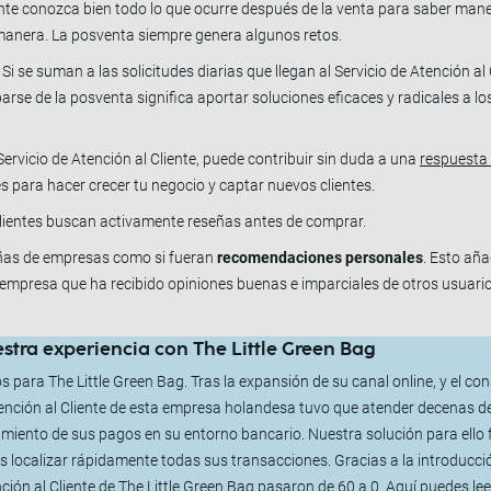
ente conozca bien todo lo que ocurre después de la venta para saber maneja
r manera. La posventa siempre genera algunos retos.
Si se suman a las solicitudes diarias que llegan al Servicio de Atención al 
arse de la posventa significa aportar soluciones eficaces y radicales a l
Servicio de Atención al Cliente, puede contribuir sin duda a una
respuesta 
s para hacer crecer tu negocio y captar nuevos clientes.
 clientes buscan activamente reseñas antes de comprar.
eñas de empresas como si fueran
recomendaciones personales
. Esto añ
a empresa que ha recibido opiniones buenas e imparciales de otros usuari
stra experiencia con The Little Green Bag
s para The Little Green Bag. Tras la expansión de su canal online, y el c
Atención al Cliente de esta empresa holandesa tuvo que atender decenas de
imiento de sus pagos en su entorno bancario. Nuestra solución para ello f
os localizar rápidamente todas sus transacciones. Gracias a la introducci
nción al Cliente de The Little Green Bag pasaron de 60 a 0. Aquí puedes le