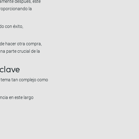
tamente después, este
proporcionando la
do con éxito,
 de hacer otra compra,
na parte crucial de la
 clave
un tema tan complejo como
ncia en este largo