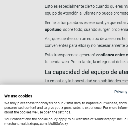
Esto es especialmente cierto cuando quieres man
equipo de Atención al Cliente
no puede promete
Ser fiel a tus palabras es esencial, ya que estar
oportuno
, sobre todo, cuando surgen problem
Así, que cuentes con un equipo de asesores hon
convenientes para ellos (y no necesariamente 
Esta transparencia generará
confianza entre e
tu tienda web. Por lo tanto, la integridad debe 
La capacidad del equipo de ate
La empatía y la honestidad son habilidades esenc
Un Servicio de Atención al Cliente que maneje 
Privacy
We use cookies
expectativas de cualquier usuario.
We may place these for analysis of our visitor data, to improve our website, show
Simplificar la vida de los clientes,
resolviendo 
personalised content and to give you a great website experience. For more infor
about the cookies we use open the settings.
Disponibilidad del servicio par
Your consent and the cookie policy apply to all websites of "MultiSafepay", includi
merchant.multisafepay.com, MultiSafepay.
Hoy en día, Internet y las nuevas tecnologías 