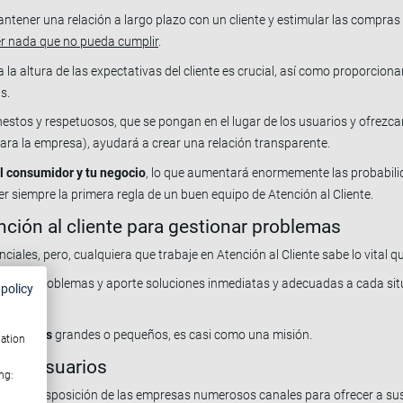
tener una relación a largo plazo con un cliente y estimular las compras 
r nada que no pueda cumplir
.
 a la altura de las expectativas del cliente es crucial, así como proporcion
as.
estos y respetuosos, que se pongan en el lugar de los usuarios y ofrezc
para la empresa), ayudará a crear una relación transparente.
l consumidor y tu negocio
, lo que aumentará enormemente las probabili
ser siempre la primera regla de un buen equipo de Atención al Cliente.
nción al cliente para gestionar problemas
iales, pero, cualquiera que trabaje en Atención al Cliente sabe lo vital q
bien los problemas y aporte soluciones inmediatas y adecuadas a cada sit
 policy
problemas
grandes o pequeños, es casi como una misión.
mation
a tus usuarios
ng:
ponen a disposición de las empresas numerosos canales para ofrecer a sus