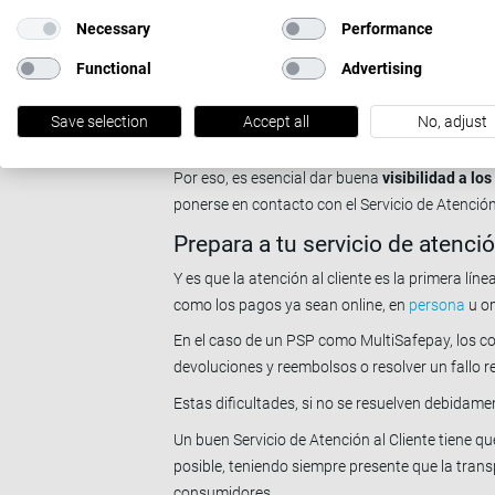
necesitan las 24 horas del día, aunque
el teléfo
Necessary
Performance
En algunos países, como por ej. Países Bajos, f
Functional
Advertising
requisito legal
para las tiendas online.
Permitir a tus clientes hablar por teléfono con
Save selection
Accept all
No, adjust
contribuirá a su tranquilidad y a mejorar su re
Por eso, es esencial dar buena
visibilidad a lo
ponerse en contacto con el Servicio de Atención
Prepara a tu servicio de atenció
Y es que la atención al cliente es la primera 
como los pagos ya sean online, en
persona
u o
En el caso de un PSP como MultiSafepay, los co
devoluciones y reembolsos o resolver un fallo 
Estas dificultades, si no se resuelven debidam
Un buen Servicio de Atención al Cliente tiene q
posible, teniendo siempre presente que la trans
consumidores.