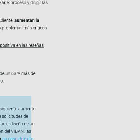
r el proceso y dirigir las
Cliente,
aumentan la
os problemas más críticos
positiva en las reseñas
ade un 63 % más de
os.
onsiguiente aumento
 solicitudes de
ue el diseño de un
ón del VIBAN, las
er
su caso de éxito
.