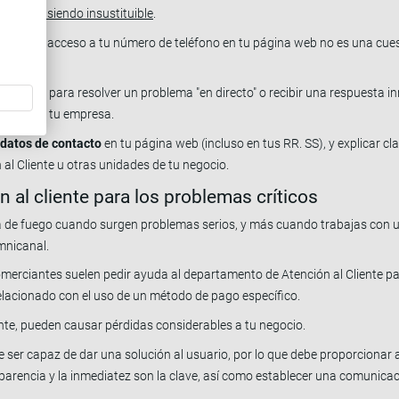
no, sigue siendo insustituible
.
acilitar el acceso a tu número de teléfono en tu página web no es una cues
 su asesor para resolver un problema "en directo" o recibir una respuesta 
lación con tu empresa.
s datos de contacto
en tu página web (incluso en tus RR. SS), y explicar
 al Cliente u otras unidades de tu negocio.
n al cliente para los problemas críticos
línea de fuego cuando surgen problemas serios, y más cuando trabajas con
mnicanal.
merciantes suelen pedir ayuda al departamento de Atención al Cliente p
relacionado con el uso de un método de pago específico.
ente, pueden causar pérdidas considerables a tu negocio.
ue ser capaz de dar una solución al usuario, por lo que debe proporcionar
parencia y la inmediatez son la clave, así como establecer una comunicac