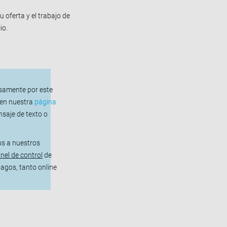
 oferta y el trabajo de
io.
isamente por este
 en nuestra
página
saje de texto o
os a nuestros
anel de control
de
agos, tanto online