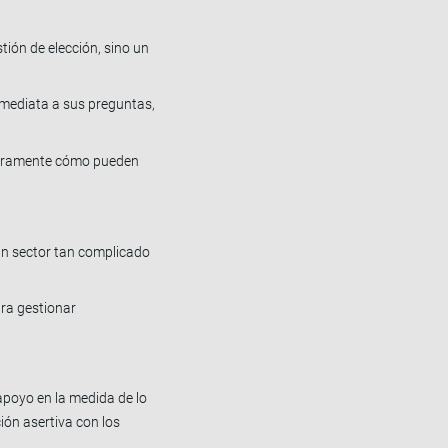
tión de elección, sino un
inmediata a sus preguntas,
 claramente cómo pueden
 un sector tan complicado
ara gestionar
 apoyo en la medida de lo
ión asertiva con los