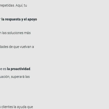
repetidas. Aquí, tu
ar
la respuesta y el apoyo
an las soluciones más
dades de que vuelvan a
ue es
la proactividad
.
uación, superará las
 clientes la ayuda que