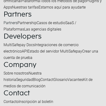
omnicanal
Plataforma
Todos los métodos de pago
Plugins y
Apps
Nuestras tarifas
Estamos aquí para ayudarte
Partners
Partners
Partnership
Casos de estudio
SaaS /
Plataformas
Las agencias digitales
Developers
MultiSafepay Docs
Integraciones de comercio
electrónico
API
Estado del servidor MultiSafepay
Crear una
cuenta de prueba
Company
Sobre nosotros
Nuestra
historia
Seguridad
Blog
Contact
Glosario
Vacantes
Kit de
medios de comunicación
Contact
Contacto
Inscripción al boletín