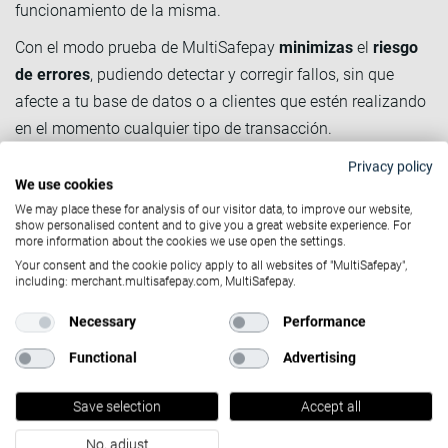
funcionamiento de la misma.
Con el modo prueba de MultiSafepay
minimizas
el
riesgo
de errores
, pudiendo detectar y corregir fallos, sin que
afecte a tu base de datos o a clientes que estén realizando
en el momento cualquier tipo de transacción.
Además, podrás cambiar fácilmente del modo prueba al
Privacy policy
We use cookies
modo real.
We may place these for analysis of our visitor data, to improve our website,
# 6 Email de segunda
show personalised content and to give you a great website experience. For
more information about the cookies we use open the settings.
oportunidad
Your consent and the cookie policy apply to all websites of "MultiSafepay",
including: merchant.multisafepay.com, MultiSafepay.
Otra ventaja de nuestro nuevo plugin son los emails de 2ª
Necessary
Performance
oportunidad.
Functional
Advertising
Este tipo de emails se envían a los clientes que han
abandonado su carrito
en tu tienda online para instarlos a
Save selection
Accept all
que completen la compra. Estos emails se pueden
No, adjust
automatizar para que decidas cuándo quieres enviarlos y