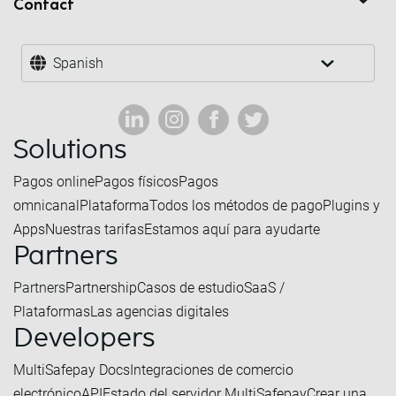
Contact
Spanish
Solutions
Pagos online
Pagos físicos
Pagos
omnicanal
Plataforma
Todos los métodos de pago
Plugins y
Apps
Nuestras tarifas
Estamos aquí para ayudarte
Partners
Partners
Partnership
Casos de estudio
SaaS /
Plataformas
Las agencias digitales
Developers
MultiSafepay Docs
Integraciones de comercio
electrónico
API
Estado del servidor MultiSafepay
Crear una