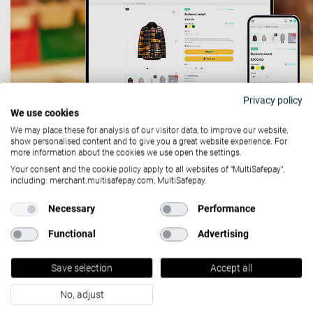
Privacy policy
We use cookies
We may place these for analysis of our visitor data, to improve our website,
show personalised content and to give you a great website experience. For
more information about the cookies we use open the settings.
June 16, 2023
Your consent and the cookie policy apply to all websites of "MultiSafepay",
including: merchant.multisafepay.com, MultiSafepay.
Potencia tu negocio con las
Necessary
Performance
últimas funcionalidades de
MultiSafepay para PayPal
Functional
Advertising
PayPal es una cartera digital que lleva a la cabeza del
Save selection
Accept all
mundo de los
pagos online
más de 2 décadas, y que
No, adjust
revolucionó para siempre la forma en la que…