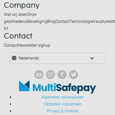
Company
Wat wij doen
Onze
geschiedenis
Beveiliging
Blog
Contact
Terminologie
Vacatures
M
kit
Contact
Contact
Newsletter signup
Nederlands
Algemene voorwaarden
Verboden industrieën
Privacy & cookies