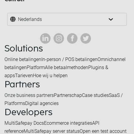
Nederlands
Solutions
Online betalingen
In-person / POS betalingen
Omnichannel
betalingen
Platform
Alle betaalmethoden
Plugins &
apps
Tarieven
Hoe wij u helpen
Partners
Onze business partners
Partnerschap
Case studies
SaaS /
Platforms
Digital agencies
Developers
MultiSafepay Docs
Ecommerce integraties
API
reference
MultiSafepay server status
Open een test account