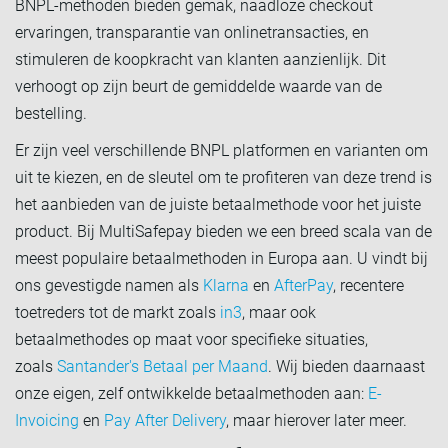
BNPL-methoden bieden gemak, naadloze checkout
ervaringen, transparantie van onlinetransacties, en
stimuleren de koopkracht van klanten aanzienlijk. Dit
verhoogt op zijn beurt de gemiddelde waarde van de
bestelling.
Er zijn veel verschillende BNPL platformen en varianten om
uit te kiezen, en de sleutel om te profiteren van deze trend is
het aanbieden van de juiste betaalmethode voor het juiste
product. Bij MultiSafepay bieden we een breed scala van de
meest populaire betaalmethoden in Europa aan. U vindt bij
ons gevestigde namen als
Klarna
en
AfterPay
, recentere
toetreders tot de markt zoals
in3
, maar ook
betaalmethodes op maat voor specifieke situaties,
zoals
Santander's Betaal per Maand
. Wij bieden daarnaast
onze eigen, zelf ontwikkelde betaalmethoden aan:
E-
Invoicing
en
Pay After Delivery
, maar hierover later meer.