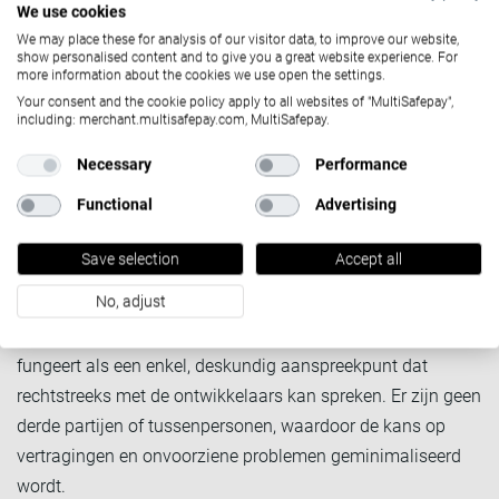
We use cookies
Bij MultiSafepay zijn we trots op onze vindingrijkheid. Wij
We may place these for analysis of our visitor data, to improve our website,
bouwen onze betaalmachine in eigen huis en lossen
show personalised content and to give you a great website experience. For
more information about the cookies we use open the settings.
complexe uitdagingen op om tastbare resultaten te behalen
Your consent and the cookie policy apply to all websites of "MultiSafepay",
voor onze merchants en partners. Diezelfde aanpak vormde
including: merchant.multisafepay.com, MultiSafepay.
de ontwikkeling van onze eigen BNPL-methode: Betaal Na
Necessary
Performance
Ontvangst
Functional
Advertising
Wat onze methode onderscheidt, is het beheersen van de
volledige betaalstroom. Wat houdt dat precies in? Omdat
Save selection
Accept all
we de volledige betaaloplossing onder één dak hebben
No, adjust
gebouwd, kunnen we al uw behoeften controleren,
ondersteunen en onderhouden. Uw account manager
fungeert als een enkel, deskundig aanspreekpunt dat
rechtstreeks met de ontwikkelaars kan spreken. Er zijn geen
derde partijen of tussenpersonen, waardoor de kans op
vertragingen en onvoorziene problemen geminimaliseerd
wordt.