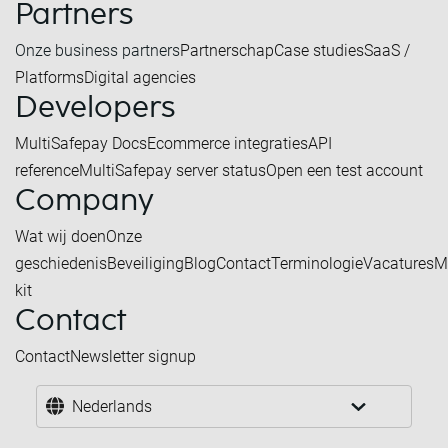
Partners
Onze business partners
Partnerschap
Case studies
SaaS /
Platforms
Digital agencies
Developers
MultiSafepay Docs
Ecommerce integraties
API
reference
MultiSafepay server status
Open een test account
Company
Wat wij doen
Onze
geschiedenis
Beveiliging
Blog
Contact
Terminologie
Vacatures
M
kit
Contact
Contact
Newsletter signup
Nederlands