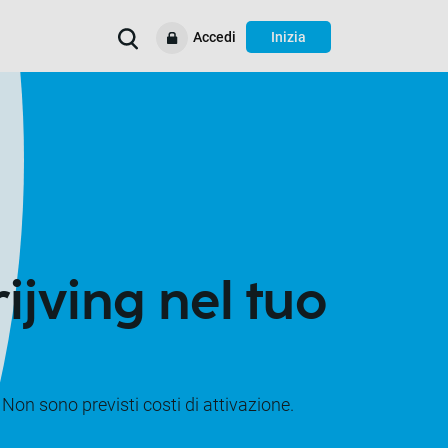
Accedi
Inizia
Migliora i tuoi processi
Casi d’uso
Assistenza e supporto
Risorse
ijving nel tuo
 Non sono previsti costi di attivazione.