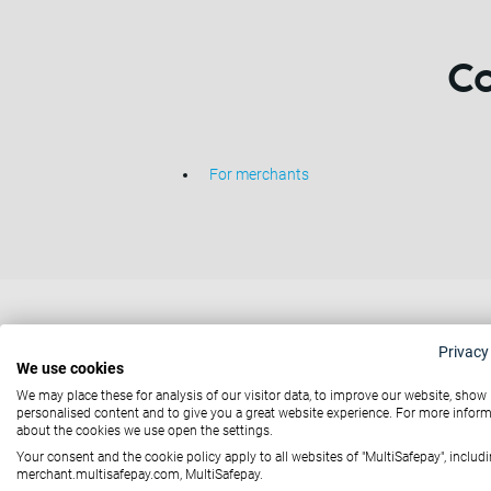
Co
For merchants
Privacy
I vantaggi di
Ban
We use cookies
We may place these for analysis of our visitor data, to improve our website, show
personalised content and to give you a great website experience. For more infor
Nessun costo di attivazione
about the cookies we use open the settings.
+40 metod di pagamento locali e internaz
Your consent and the cookie policy apply to all websites of "MultiSafepay", includi
merchant.multisafepay.com, MultiSafepay.
Sviluppo in-house development con supp