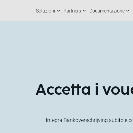
Soluzioni
Partners
Documentazione
Soluzioni
Partners
Documentazion
Azienda
C
I
C
S
Accetta i vou
Integra Bankoverschrijving subito e con