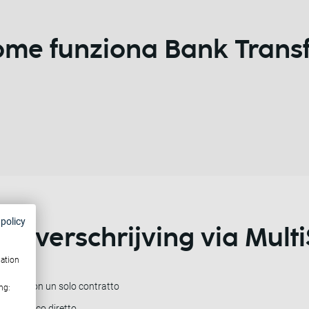
me funziona Bank Trans
 policy
koverschrijving
via Mult
mation
ionali con un solo contratto
ng:
ort tecnico diretto