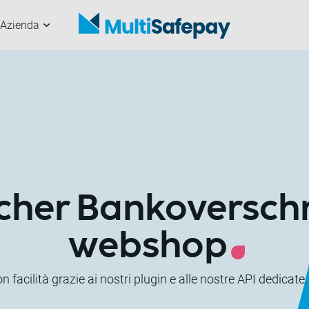
Azienda
e
anali
 nostri partner
ommercianti
u di noi
Comincia da qui
Lavora con noi
Sviluppatori
Articoli & news
cher Bankoverschr
webshop
 facilità grazie ai nostri plugin e alle nostre API dedicate.