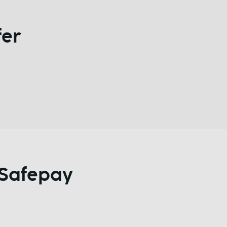
fer
iSafepay