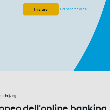
Per saperne di più
Iniziare
rschrijving
ropeo
dell'online banking