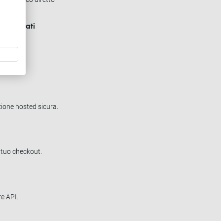
Registrati
azione:
uzione hosted sicura.
 tuo checkout.
re API.