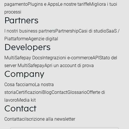
pagamento
Plugins e Apps
Le nostre tariffe
Migliora i tuoi
processi
Partners
I nostri business partners
Partnership
Casi di studio
SaaS /
Piattaforme
Agenzie digital
Developers
MultiSafepay Docs
Integrazioni e-commerce
API
Stato del
server MultiSafepay
Apri un account di prova
Company
Cosa facciamo
La nostra
storia
Certificazioni
Blog
Contact
Glossario
Offerte di
lavoro
Media kit
Contact
Contattaci
Iscrizione alla newsletter