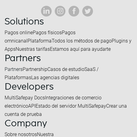
Solutions
Pagos online
Pagos físicos
Pagos
omnicanal
Plataforma
Todos los métodos de pago
Plugins y
Apps
Nuestras tarifas
Estamos aquí para ayudarte
Partners
Partners
Partnership
Casos de estudio
SaaS /
Plataformas
Las agencias digitales
Developers
MultiSafepay Docs
Integraciones de comercio
electrónico
API
Estado del servidor MultiSafepay
Crear una
cuenta de prueba
Company
Sobre nosotros
Nuestra