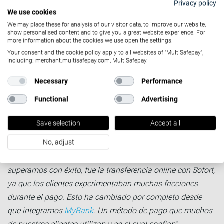
Cómo los pagos online B2B
Privacy policy
We use cookies
adecuados potencian a
We may place these for analysis of our visitor data, to improve our website,
show personalised content and to give you a great website experience. For
Castellani Shop
more information about the cookies we use open the settings.
Your consent and the cookie policy apply to all websites of "MultiSafepay",
Hoy día, la mayoría de las transacciones con
pago
including: merchant.multisafepay.com, MultiSafepay.
instantáneo
de Castellani Shop se realizan a través de
Necessary
Performance
MultiSafepay.
La transferencia bancaria clásica sigue siendo
Functional
Advertising
predominante en el B2B, pero Bernardo afirma, que los
Save selection
Accept all
pagos con tarjeta son superiores a los realizados a través
de PayPal.
No, adjust
"Uno de los desafíos que hemos enfrentado y que
superamos con éxito, fue la transferencia online con Sofort,
ya que los clientes experimentaban muchas fricciones
durante el pago. Esto ha cambiado por completo desde
que integramos
MyBank
. Un método de pago que muchos