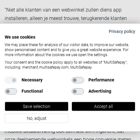
“Niet alle klanten van een webwinkel zullen diens app
installeren, alleen je meest trouwe, terugkerende klanten
zullen dit doen”, aldus Pieter Stal. “Over de volle breedte van
Privacy policy
ons klantenbestand zien wij echter dat de 10% meest loyale
We use cookies
klanten van een webwinkel goed zijn voor meer dan de helft
We may place these for analysis of our visitor data, to improve our website,
show personalised content and to give you a great website experience. For
van diens omzet. Als een webwinkel met zijn app de
more information about the cookies we use open the settings.
aankoopfrequentie van die loyale klanten met 25% kan
Your consent and the cookie policy apply to all websites of "MultiSafepay",
including: merchant.multisafepay.com, MultiSafepay.
verhogen, dan realiseer je dus direct een omzetstijging van
ruim 12,5%. Conclusie: apps verhogen de loyaliteit van je
Necessary
Performance
beste klanten”.
Functional
Advertising
Eelco van Wijk, commercieel directeur van JMango360,
geeft aan blij te zijn met de vruchtbare samenwerking. "Niet
Save selection
Accept all
alleen staan meerdere apps van MultiSafepay klanten
No, adjust
binnen een paar maanden live, dankzij MultiSafepay is de
mobiele betaalervaring ook dermate slim ingericht, dat
onze deelnemende webwinkels een hoge conversie meten.