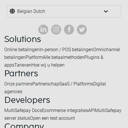
Belgian Dutch
Solutions
Online betalingen
In-person / POS betalingen
Omnichannel
betalingen
Platform
Alle betaalmethoden
Plugins &
apps
Tarieven
Hoe wij u helpen
Partners
Onze partners
Partnerschap
SaaS / Platforms
Digital
agencies
Developers
MultiSafepay Docs
Ecommerce integraties
API
MultiSafepay
server status
Open een test account
Company