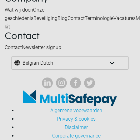
Wat wij doen
Onze
geschiedenis
Beveiliging
Blog
Contact
Terminologie
Vacatures
M
kit
Contact
Contact
Newsletter signup
Belgian Dutch
Algemene voorwaarden
Privacy & cookies
Disclaimer
Corporate governance