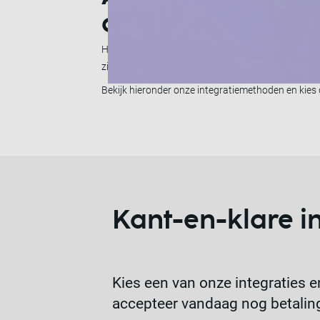
op de juiste man
Het is belangrijk om de integratiemethode te kiezen
zijn flexibel en krachtig, en stellen u in staat om 
Bekijk hieronder onze integratiemethoden en kies d
Kant-en-klare in
Kies een van onze integraties e
accepteer vandaag nog betalin