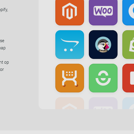
ify,
use
chap
ht op
oor