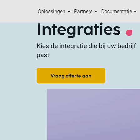
Oplossingen
Partners
Documentatie
Integraties
Oplossingen
Partners
Documentatie
Over ons
K
O
M
M
Kies de integratie die bij uw bedrijf
past
Vraag offerte aan