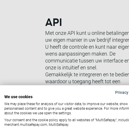
API
Met onze API kunt u online betalinge
uw eigen manier in uw bedrijf integre
U heeft de controle en kunt naar eige
wens aanpassingen maken. De
communicatie tussen uw interface e
onze is intuïtief en snel.
Gemakkelijk te integreren en te bedie
waardoor u toegang heeft tot een
uitgebreid aanbod aan Features.
Privacy
We use cookies
Bekijk onze documentatie
We may place these for analysis of our visitor data, to improve our website, show
personalised content and to give you a great website experience. For more infor
about the cookies we use open the settings.
Your consent and the cookie policy apply to all websites of "MultiSafepay", includi
merchant.multisafepay.com, MultiSafepay.