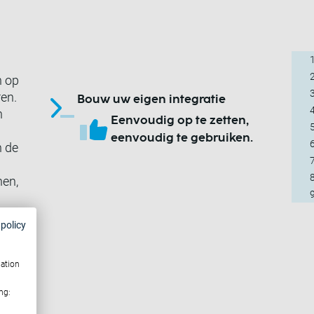
n op
ren.
Bouw uw eigen integratie
n
Eenvoudig op te zetten,
eenvoudig te gebruiken.
n de
nen,
 policy
mation
ng: