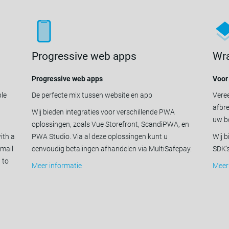
Progressive web apps
Wr
Progressive web apps
Voor
ple
De perfecte mix tussen website en app
Vere
afbre
Wij bieden integraties voor verschillende PWA
uw be
oplossingen, zoals Vue Storefront, ScandiPWA, en
ith a
PWA Studio. Via al deze oplossingen kunt u
Wij 
email
eenvoudig betalingen afhandelen via MultiSafepay.
SDK's
 to
Meer informatie
Meer