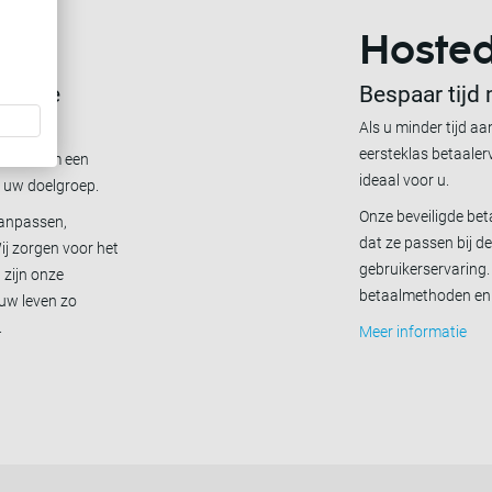
Hoste
t onze
Bespaar tijd
Als u minder tijd a
eersteklas betaaler
tenen om een
ideaal voor u.
p uw doelgroep.
Onze beveiligde be
aanpassen,
dat ze passen bij d
ij zorgen voor het
gebruikerservaring.
zijn onze
betaalmethoden en 
uw leven zo
.
Meer informatie