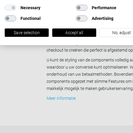
Necessary
Performance
Embedded
Functional
Advertising
Bouw de perfecte checkout me
embedded betaaloplossingen
Save selection
Accept all
No, adjust
Gebruik onze Payment Components als bouws
checkout te creëren die perfect is afgestemd o
U kunt de styling van de components volledig 
waardoor u uw conversie kunt optimaliseren. W
onderhoud van uw betaalmethoden. Bovendien 
components opgezet met slimme Features om 
makkelijk mogelijk te maken.gebruikerservaring
Meer informatie