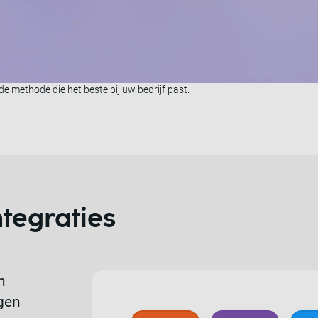
ier
 die het beste bij uw bedrijf en technische setup past. Bouw het zelf, of 
de betalingservaring te creëren die u nodig hebt.
e methode die het beste bij uw bedrijf past.
tegraties
n
gen