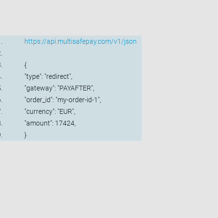
https://api.multisafepay.com/v1/json
{
"type": "redirect",
"gateway": "PAYAFTER",
"order_id": "my-order-id-1",
"currency": "EUR",
"amount": 17424,
}