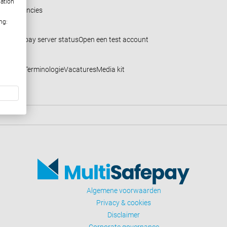
mation
gital agencies
ng:
ultiSafepay server status
Open een test account
Contact
Terminologie
Vacatures
Media kit
Algemene voorwaarden
Privacy & cookies
Disclaimer
Corporate governance