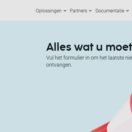
Oplossingen
Partners
Documentatie
Oplossingen
Partners
Documentatie
Over ons
K
O
M
M
Alles wat u moe
Vul het formulier in om het laatste ni
ontvangen.