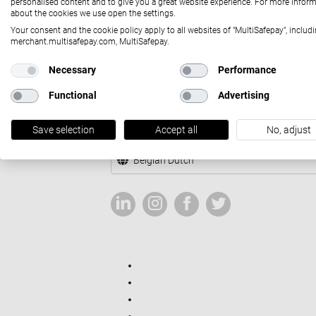
personalised content and to give you a great website experience. For more infor
about the cookies we use open the settings.
Onze partners
Partnerschap
SaaS / Platforms
Di
Developers
Your consent and the cookie policy apply to all websites of "MultiSafepay", includi
merchant.multisafepay.com, MultiSafepay.
MultiSafepay Docs
Ecommerce integraties
API
M
Necessary
Performance
Company
Functional
Advertising
Wat wij doen
Onze geschiedenis
Beveiliging
Blog
Contact
Save selection
Accept all
No, adjust
Contact
Newsletter signup
Belgian Dutch