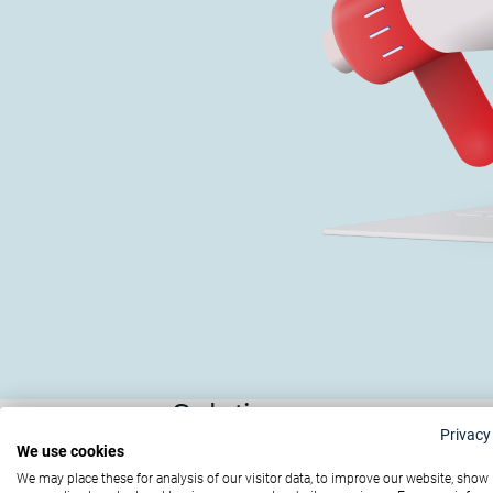
Solutions
Privacy
Online betalingen
In-person / POS betalingen
Om
We use cookies
Partners
We may place these for analysis of our visitor data, to improve our website, show