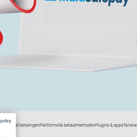
 policy
nichannel betalingen
Platform
Alle betaalmethoden
Plugins & apps
Tariev