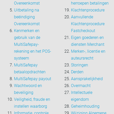
Overeenkomst
herroepen betalingen
Uitbetaling na
Klachtenprocedure
beëindiging
Aanvullende
Overeenkomst
Klachtenprocedure
Kenmerken en
Fastcheckout
gebruik van de
Eigen goederen en
MultiSafepay-
diensten Merchant
rekening en het POS-
Merken-, licentie en
systeem
auteursrecht
MultiSafepay
Storingen
betaalopdrachten
Derden
MultiSafepay payout
Aansprakelijkheid
Wachtwoord en
Overmacht
beveiliging
Intellectuele
Veiligheid, fraude en
eigendom
instellen waarborg
Geheimhouding
Informatie, controle,
Wijziging Algemene