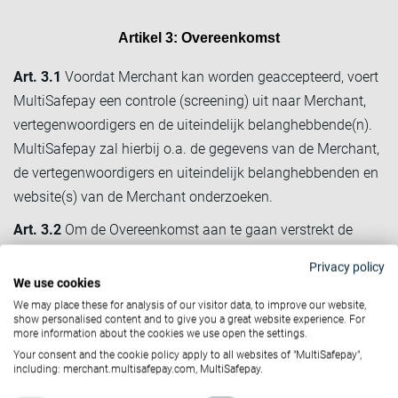
Artikel 3: Overeenkomst
Art. 3.1
Voordat Merchant kan worden geaccepteerd, voert
MultiSafepay een controle (screening) uit naar Merchant,
vertegenwoordigers en de uiteindelijk belanghebbende(n).
MultiSafepay zal hierbij o.a. de gegevens van de Merchant,
de vertegenwoordigers en uiteindelijk belanghebbenden en
website(s) van de Merchant onderzoeken.
Art. 3.2
Om de Overeenkomst aan te gaan verstrekt de
Merchant de gevraagde gegevens en ondertekent de
Privacy policy
Merchant de Overeenkomst. De Overeenkomst komt tot
We use cookies
stand indien MultiSafepay vervolgens op elektronische
We may place these for analysis of our visitor data, to improve our website,
show personalised content and to give you a great website experience. For
wijze bevestigt dat de Overeenkomst tot stand is gekomen.
more information about the cookies we use open the settings.
Your consent and the cookie policy apply to all websites of "MultiSafepay",
Art. 3.3
De Overeenkomst wordt aangegaan voor
including: merchant.multisafepay.com, MultiSafepay.
onbepaalde tijd, tenzij schriftelijk anders is