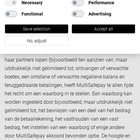
overeengekomen.
Necessary
Performance
Functional
Advertising
Art. 3.4
Indien er sprake is van een contract voor bepaalde
tijd, kan MultiSafepay na afloop van deze contractperiode
Save selection
Accept all
voor de nieuwe overeenkomst gewijzigde voorwaarden van
toepassing laten zijn.
No, adjust
Art. 3.5
Ter dekking van de risico’s die MultiSafepay en
haar partners lopen (bijvoorbeeld ten aanzien van, maar
uitdrukkelijk niet gelimiteerd tot; ontvangen of verwachte
boetes, een ontstane of verwachte negatieve balans en
teruggedraaide betalingen, heeft MultiSafepay te allen tijde
het recht om een waarborg in te stellen. Een waarborg kan
worden ingesteld door bijvoorbeeld, maar uitdrukkelijk niet
gelimiteerd tot, het bevriezen van een deel van het bedrag
van de betaalrekening, het vasthouden van een vast
bedrag, het instellen van een waarborg of enige andere
door MultiSafepay akkoord bevonden optie. De hoogte en