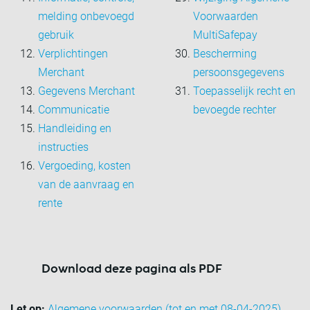
melding onbevoegd
Voorwaarden
gebruik
MultiSafepay
Verplichtingen
Bescherming
Merchant
persoonsgegevens
Gegevens Merchant
Toepasselijk recht en
Communicatie
bevoegde rechter
Handleiding en
instructies
Vergoeding, kosten
van de aanvraag en
rente
Download deze pagina als PDF
Let op:
Algemene voorwaarden (tot en met 08-04-2025).