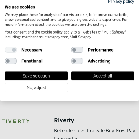
Privacy policy
België.
We use cookies
We may place these for analysis of our visitor data, to improve our website,
show personalised content and to give you a great website experience. For
more information about the cookies we use open the settings.
Bankoverschrijving
Your consent and the cookie policy apply to all websites of "MultiSafepay",
including: merchant.multisafepay.com, MultiSafepay.
De Europese standaard voor
bankoverschrijvingen.
Necessary
Performance
Functional
Advertising
Belfius
Save selection
Accept all
Eén van de meest populaire direct
No, adjust
banking methods van België.
Riverty
Bekende en vertrouwde Buy-Now Pay-