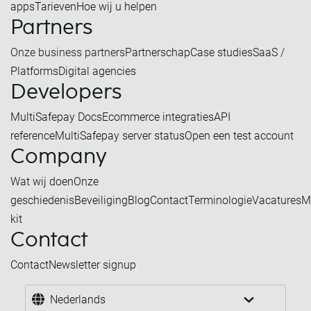
apps
Tarieven
Hoe wij u helpen
Partners
Onze business partners
Partnerschap
Case studies
SaaS /
Platforms
Digital agencies
Developers
MultiSafepay Docs
Ecommerce integraties
API
reference
MultiSafepay server status
Open een test account
Company
Wat wij doen
Onze
geschiedenis
Beveiliging
Blog
Contact
Terminologie
Vacatures
M
kit
Contact
Contact
Newsletter signup
Nederlands