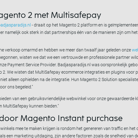
gento 2 met Multisafepay
djasparadijs.nl
- draait op het Magento 2 platform en is geïmplementee
ven er namelijk ook sterk in dat partnerships één van de manieren zijn om he
nline verkoop omarmd en hebben we meer dan twaalf jaar geleden onze
we
begonnen, wisten we dat we een vertrouwde en professionele partner wi
ze Payment Service Provider. Badjasparadijs.nl was oorspronkelijk gebo
 2. We wisten dat MultiSafepay ecommerce integraties en plugins voor p
niet alleen ophielden na de integratie. Hun Magento 2 Solution speciali
oor ons begeleid."
bieden van een gebruiksvriendelijke webwinkel voor onze gewaardeerde k
van MultiSafepay kunnen bieden."
door Magento Instant purchase
winkels mee te maken krijgen is rondom het genereren van traffic en het 
als een marketing uitdaging, zijn andere factoren zoals de snelheid van d