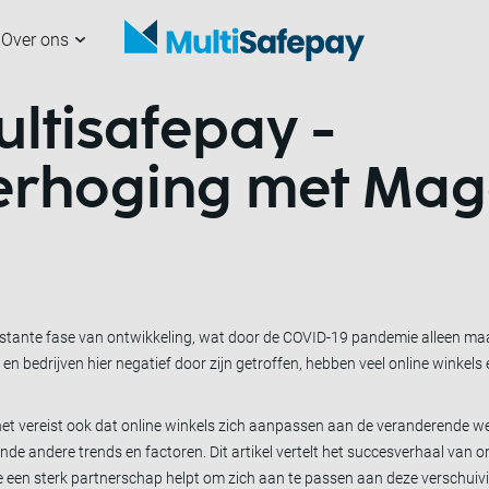
Over ons
ltisafepay -
analen
nze partners
erchants
ultiSafepay
Aan de slag
Samenwerken met
Developers
Nieuws
ons
erhoging met Mag
stante fase van ontwikkeling, wat door de COVID-19 pandemie alleen maa
 bedrijven hier negatief door zijn getroffen, hebben veel online winkels 
het vereist ook dat online winkels zich aanpassen aan de veranderende w
ende andere trends en factoren. Dit artikel vertelt het succesverhaal van 
 een sterk partnerschap helpt om zich aan te passen aan deze verschuivi