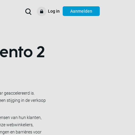
Log in
Aanmelden
Verbeter uw
Voorbeelden
Ondersteuning
Resources
bedrijfsprocessen
ento 2
r geaccelereerd is.
een stijging in de verkoop
ensen van hun klanten,
onze webwinkeliers,
ngen en barrières voor