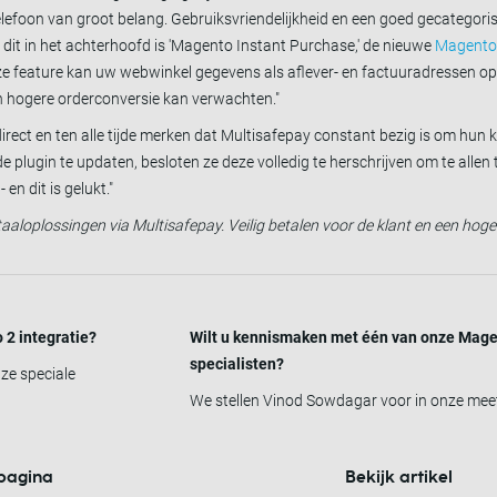
elefoon van groot belang. Gebruiksvriendelijkheid en een goed gecategor
 dit in het achterhoofd is 'Magento Instant Purchase,' de nieuwe
Magento
eze feature kan uw webwinkel gegevens als aflever- en factuuradressen o
n hogere orderconversie kan verwachten."
rect en ten alle tijde merken dat Multisafepay constant bezig is om hun 
de plugin te updaten, besloten ze deze volledig te herschrijven om te allen 
n dit is gelukt."
etaaloplossingen via Multisafepay. Veilig betalen voor de klant en een hog
 2 integratie?
Wilt u kennismaken met één van onze Mage
specialisten?
nze speciale
We stellen Vinod Sowdagar voor in onze meet
pagina
Bekijk artikel