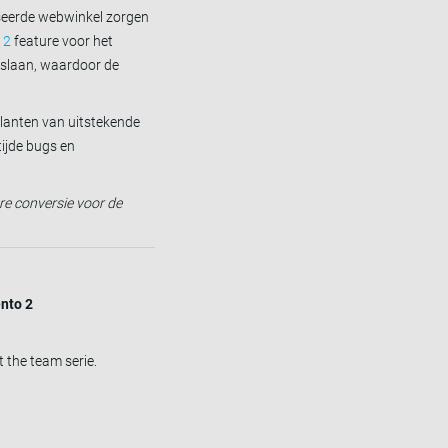
iseerde webwinkel zorgen
 2
feature voor het
pslaan, waardoor de
klanten van uitstekende
tijde bugs en
ere conversie voor de
nto 2
 the team serie.