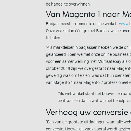
de handel te overwinnen.
Van Magento 1 naar Ma
Badjas meest prominente online winkel -
www.ba
Onze visie ligt in één lijn met Badjas, wij gelo
te halen.
"Als marktleider in badjassen hebben we de o
gelanceerd. Toen we met onze online business 
voor een samenwerking met Multisafepay als on
oktober 2019 zijn we overgestapt naar Magento
geweldig was om te zien, was dat hun diensten 
van Magento 1 naar Magento 2 professioneel v
"Als webwinkel staat het bouwen en aan
centraal - en dat is wat wij met behulp 
Verhoog uw conversie 
"Een van de grootste uitdagingen waar alle web
conversie. Hoewel dit vaak vooral wordt gezien 