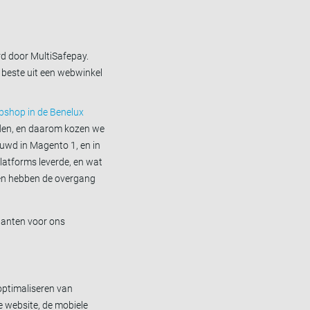
rd door MultiSafepay.
t beste uit een webwinkel
bshop in de Benelux
lden, en daarom kozen we
uwd in Magento 1, en in
latforms leverde, en wat
sten hebben de overgang
lanten voor ons
optimaliseren van
e website, de mobiele