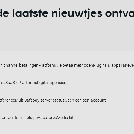
 de laatste nieuwtjes ont
nichannel betalingen
Platform
Alle betaalmethoden
Plugins & apps
Tariev
ies
SaaS / Platforms
Digital agencies
eference
MultiSafepay server status
Open een test account
Contact
Terminologie
Vacatures
Media kit