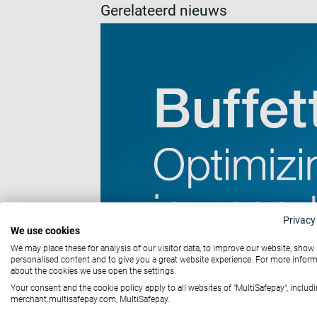
Gerelateerd nieuws
Privacy
We use cookies
We may place these for analysis of our visitor data, to improve our website, show
personalised content and to give you a great website experience. For more infor
about the cookies we use open the settings.
Your consent and the cookie policy apply to all websites of "MultiSafepay", includi
merchant.multisafepay.com, MultiSafepay.