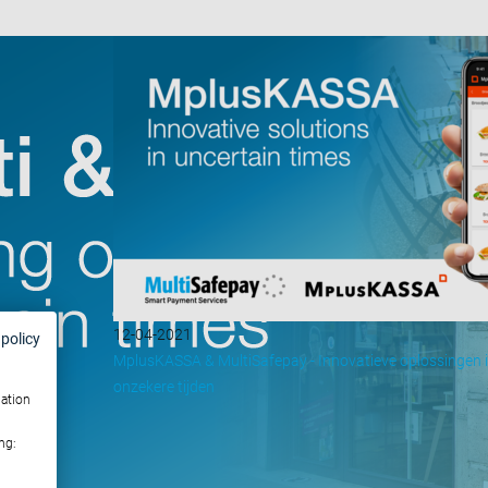
12-04-2021
 policy
MplusKASSA & MultiSafepay - Innovatieve oplossingen 
onzekere tijden
mation
ng: