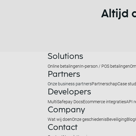
Altijd
Solutions
Online betalingen
In-person / POS betalingen
Om
Partners
Onze business partners
Partnerschap
Case stud
Developers
MultiSafepay Docs
Ecommerce integraties
API r
Company
Wat wij doen
Onze geschiedenis
Beveiliging
Blog
Contact