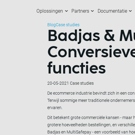
Oplossingen
Partners
Documentatie
Blog
Case studies
Badjas & Mu
Oplossingen
Partners
Documentatie
Over ons
K
O
M
M
Conversiev
functies
20-05-2021
Case studies
De ecommerce industrie bevindt zich in een con
Terwijl sommige meer traditionele ondernemers en
ervaren.
Dit betekent grote commerciële kansen - maar 
grotere hoeveelheden bestellingen, en verschill
Badjas en MultiSafepay - een voorbeeld van hoe