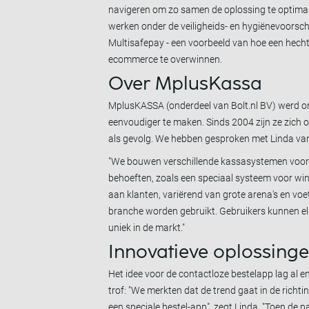
navigeren om zo samen de oplossing te optimal
werken onder de veiligheids- en hygiënevoorschr
Multisafepay - een voorbeeld van hoe een hecht
ecommerce te overwinnen.
Over MplusKassa
MplusKASSA (onderdeel van Bolt.nl BV) werd o
eenvoudiger te maken. Sinds 2004 zijn ze zich 
als gevolg. We hebben gesproken met Linda va
"We bouwen verschillende kassasystemen voor ve
behoeften, zoals een speciaal systeem voor win
aan klanten, variërend van grote arena's en voe
branche worden gebruikt. Gebruikers kunnen el
uniek in de markt."
Innovatieve oplossinge
Het idee voor de contactloze bestelapp lag al e
trof: "We merkten dat de trend gaat in de rich
een speciale bestel-app", zegt Linda. "Toen de