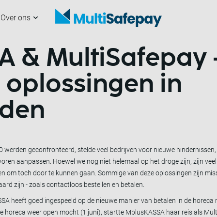
Over ons
 & MultiSafepay 
analen
nze partners
erchants
ultiSafepay
Aan de slag
Samenwerken met
Developers
Nieuws
ons
 oplossingen in
jden
erden geconfronteerd, stelde veel bedrijven voor nieuwe hindernissen
voren aanpassen. Hoewel we nog niet helemaal op het droge zijn, zijn veel
n om toch door te kunnen gaan. Sommige van deze oplossingen zijn missc
rd zijn - zoals contactloos bestellen en betalen.
SA heeft goed ingespeeld op de nieuwe manier van betalen in de horeca
de horeca weer open mocht (1 juni), startte MplusKASSA haar reis als Mul