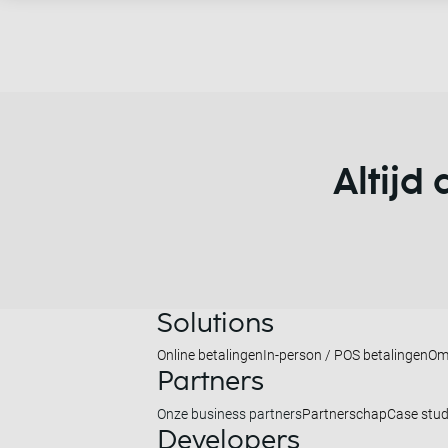
Altijd
Solutions
Online betalingen
In-person / POS betalingen
Om
Partners
Onze business partners
Partnerschap
Case stud
Developers