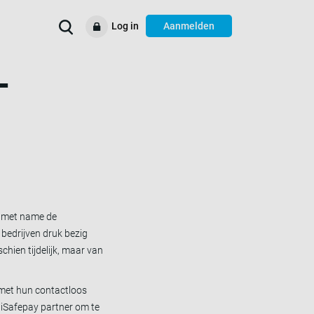
Log in
Aanmelden
-
Verbeter uw
Voorbeelden
Ondersteuning
Resources
bedrijfsprocessen
, met name de
 bedrijven druk bezig
hien tijdelijk, maar van
 met hun contactloos
tiSafepay partner om te