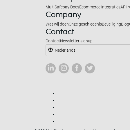
MultiSafepay Docs
Ecommerce integraties
API r
Company
Wat wij doen
Onze geschiedenis
Beveiliging
Blog
Contact
Contact
Newsletter signup
Nederlands