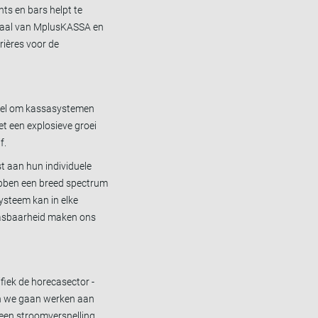
ts en bars helpt te
erhaal van MplusKASSA en
rières voor de
doel om kassasystemen
t een explosieve groei
f.
t aan hun individuele
hebben een breed spectrum
ysteem kan in elke
npasbaarheid maken ons
fiek de horecasector -
ijn we gaan werken aan
 een stroomversnelling