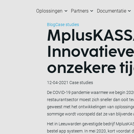
Oplossingen
Partners
Documentatie
Blog
Case studies
MplusKASSA
Oplossingen
Partners
Documentatie
Over ons
K
O
M
M
Innovatieve
onzekere ti
12-04-2021
Case studies
De COVID-19 pandemie waarmee we begin 2020 w
restaurantsector moest zich sneller dan ooit te
geweest met het ontwikkelingen van oplossinge
sommige wordt voorspeld dat ze van blijvende aa
Het in Leeuwarden gevestigde bedrijf MplusKAS
bestel app systeem. In mei 2020, kort voordat 