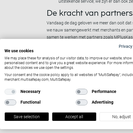
uitstekende service; we zijn er dan ook z
De kracht van partner
Vandaag de dag geloven we meer dan ooit dat 
we nauw samengewerkt met merchants en partn
samen te werken met partners zoals MPlusKass
van onze klanten en het wegnemen van belemm
Privacy
We use cookies
Benieuwd w
We may place these for analysis of our visitor data, to improve our website, show
personalised content and to give you a great website experience. For more infor
about the cookies we use open the settings.
Your consent and the cookie policy apply to all websites of "MultiSafepay", includi
merchant.multisafepay.com, MultiSafepay.
Gerelateerd nieuws
Necessary
Performance
29-06-2021
Functional
Advertising
Woodwatch & MultiSafepay - milieuvriendelijk
handelen op nummer één
Save selection
Accept all
No, adjust