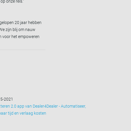
op onze reis."
gelopen 20 jaar hebben
e zijn blij om nauw
en voor het empoweren
05-2021
tteren 2.0 app van Dealer4Dealer - Automatiseer,
aar tijd en verlaag kosten