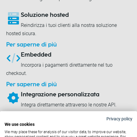
Soluzione hosted
Reindirizza i tuoi clienti alla nostra soluzione
hosted sicura.
Per saperne di più
Embedded
Incorpora i pagamenti direttamente nel tuo
checkout.
Per saperne di più
Integrazione personalizzata
Integra direttamente attraverso le nostre API.
Per saperne di più
Privacy policy
We use cookies
Integrazioni pronte all'uso
We may place these for analysis of our visitor data, to improve our website,
Offriamo integrazioni pronte per i più popolari
show personalised content and to give you a great website experience. For