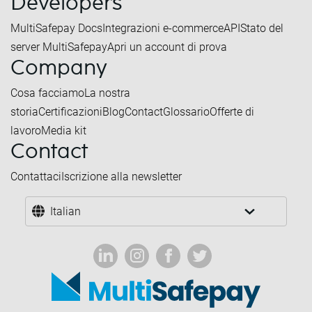
Developers
MultiSafepay Docs
Integrazioni e-commerce
API
Stato del
server MultiSafepay
Apri un account di prova
Company
Cosa facciamo
La nostra
storia
Certificazioni
Blog
Contact
Glossario
Offerte di
lavoro
Media kit
Contact
Contattaci
Iscrizione alla newsletter
Italian