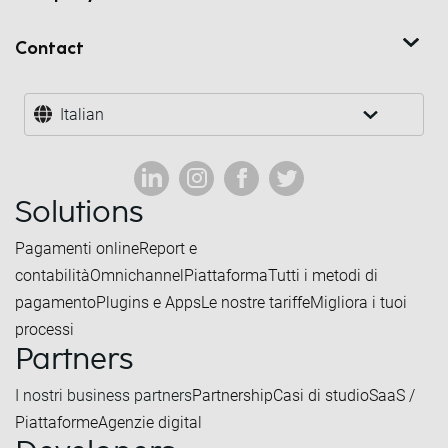
Contact
Italian
Solutions
Pagamenti online
Report e
contabilità
Omnichannel
Piattaforma
Tutti i metodi di
pagamento
Plugins e Apps
Le nostre tariffe
Migliora i tuoi
processi
Partners
I nostri business partners
Partnership
Casi di studio
SaaS /
Piattaforme
Agenzie digital