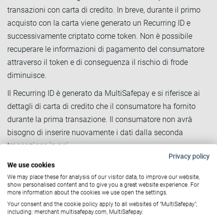
transazioni con carta di credito. In breve, durante il primo
acquisto con la carta viene generato un Recurring ID e
successivamente criptato come token. Non è possibile
recuperare le informazioni di pagamento del consumatore
attraverso il token e di conseguenza il rischio di frode
diminuisce.
Il Recurring ID è generato da MultiSafepay e si riferisce ai
dettagli di carta di credito che il consumatore ha fornito
durante la prima transazione. Il consumatore non avrà
bisogno di inserire nuovamente i dati dalla seconda
transazione in poi.
Privacy policy
La tokenizzazione è applicabile sotto le restrizioni di SCA e
We use cookies
può essere utilizzata anche dopo il 14 Settembre 2019,
We may place these for analysis of our visitor data, to improve our website,
show personalised content and to give you a great website experience. For
aumentando la sicurezza del tuo checkout e stimolando gli
more information about the cookies we use open the settings.
acquisti ripetuti, influenzando positivamente il tasso di
Your consent and the cookie policy apply to all websites of "MultiSafepay",
including: merchant.multisafepay.com, MultiSafepay.
conversione online.