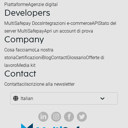
Piattaforme
Agenzie digital
Developers
MultiSafepay Docs
Integrazioni e-commerce
API
Stato del
server MultiSafepay
Apri un account di prova
Company
Cosa facciamo
La nostra
storia
Certificazioni
Blog
Contact
Glossario
Offerte di
lavoro
Media kit
Contact
Contattaci
Iscrizione alla newsletter
Italian