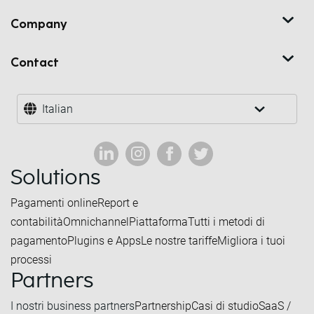
Company
Contact
Italian
Solutions
Pagamenti online
Report e
contabilità
Omnichannel
Piattaforma
Tutti i metodi di
pagamento
Plugins e Apps
Le nostre tariffe
Migliora i tuoi
processi
Partners
I nostri business partners
Partnership
Casi di studio
SaaS /