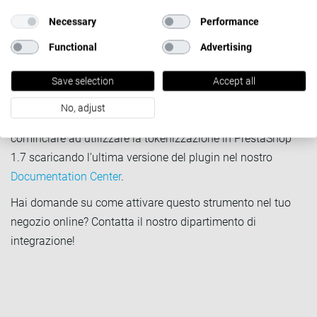
Necessary
Performance
Su quale versione di
PrestaShop posso utilizzare la
Functional
Advertising
tokenizzazione?
Save selection
Accept all
La tecnologia di tokenizzazione è disponibile sia per la
No, adjust
versione PrestaShop 1.6 che PrestaShop 1.7. Puoi
cominciare ad utilizzare la tokenizzazione in PrestaShop
1.7 scaricando l’ultima versione del plugin nel nostro
Documentation Center
.
Hai domande su come attivare questo strumento nel tuo
negozio online? Contatta il nostro dipartimento di
integrazione!