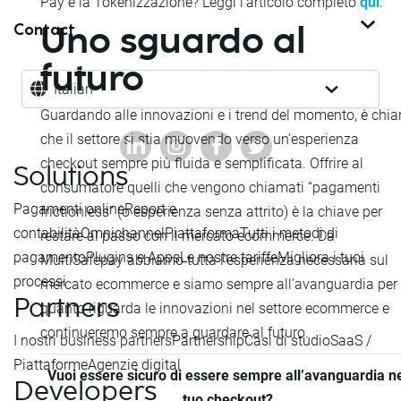
Pay e la Tokenizzazione? Leggi l’articolo completo
qui
.
Contact
Uno sguardo al
futuro
Italian
Guardando alle innovazioni e i trend del momento, è chia
che il settore si stia muovendo verso un’esperienza
checkout sempre più fluida e semplificata. Offrire al
Solutions
consumatore quelli che vengono chiamati “pagamenti
Pagamenti online
Report e
frictionless” (o esperienza senza attrito) è la chiave per
contabilità
Omnichannel
Piattaforma
Tutti i metodi di
restare al passo con il mercato ecommerce. Da
pagamento
Plugins e Apps
Le nostre tariffe
Migliora i tuoi
MultiSafepay abbiamo tutta l’esperienza necessaria sul
processi
mercato ecommerce e siamo sempre all’avanguardia per
Partners
quanto riguarda le innovazioni nel settore ecommerce e
continueremo sempre a guardare al futuro.
I nostri business partners
Partnership
Casi di studio
SaaS /
Piattaforme
Agenzie digital
Vuoi essere sicuro di essere sempre all’avanguardia n
Developers
tuo checkout?