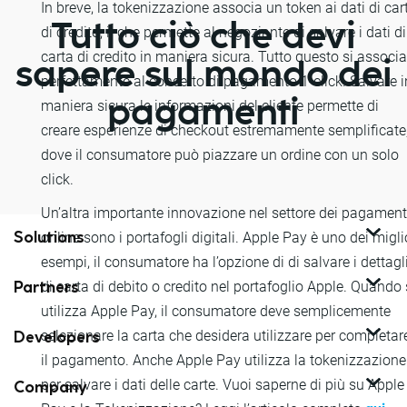
In breve, la tokenizzazione associa un token ai dati di car
Tutto ciò che devi
di credito, il che permette al negoziante di salvare i dati di
carta di credito in maniera sicura. Tutto questo si associa
sapere sul mondo dei
perfettamente al concetto di pagamento 1-click. Salvare i
pagamenti
maniera sicura le informazioni del cliente permette di
creare esperienze di checkout estremamente semplificate
dove il consumatore può piazzare un ordine con un solo
click.
Un’altra importante innovazione nel settore dei pagament
Solutions
online sono i portafogli digitali. Apple Pay è uno dei migli
esempi, il consumatore ha l’opzione di di salvare i dettagl
Partners
di carta di debito o credito nel portafoglio Apple. Quando 
utilizza Apple Pay, il consumatore deve semplicemente
Developers
selezionare la carta che desidera utilizzare per completar
il pagamento. Anche Apple Pay utilizza la tokenizzazione
Company
per salvare i dati delle carte. Vuoi saperne di più su Apple