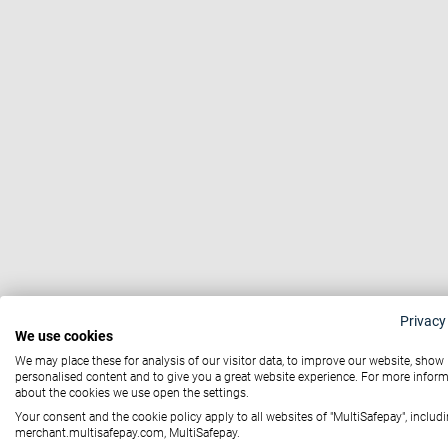
Privacy
We use cookies
We may place these for analysis of our visitor data, to improve our website, show
personalised content and to give you a great website experience. For more infor
about the cookies we use open the settings.
Your consent and the cookie policy apply to all websites of "MultiSafepay", includi
merchant.multisafepay.com, MultiSafepay.