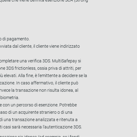
odo di pagamento.
ata dal cliente, il cliente viene indirizzato
 completare una verifica 3DS. MultiSafepay si
 3DS frictionless, ossia priva di attriti, per
elevati. Alla fine, è l'emittente a decidere se la
azione. In caso affermativo, il cliente può
invece la transazione non risulta idonea, al
 biometria.
re con un percorso di esenzione. Potrebbe
aso di un acquirente straniero o di una
 di una transazione analizzata e ritenuta a
i casi sarà necessaria l'autenticazione 3DS.