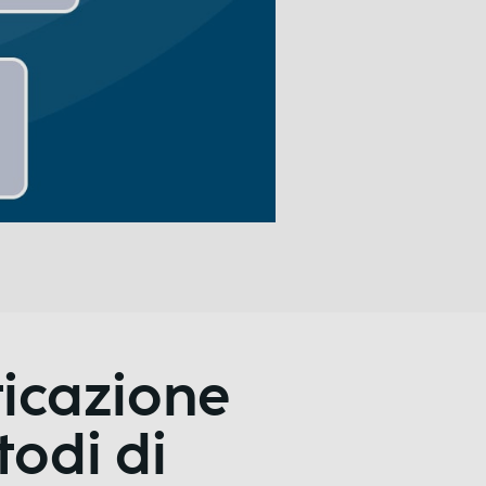
nticazione
todi di