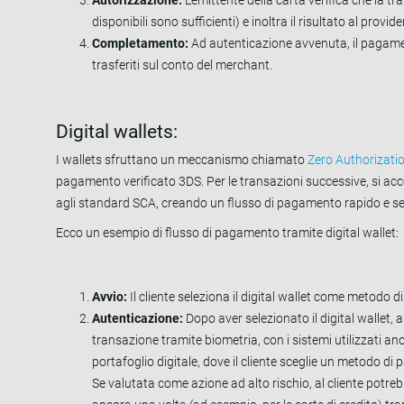
Autorizzazione:
L’emittente della carta verifica che la t
disponibili sono sufficienti) e inoltra il risultato al provi
Completamento:
Ad autenticazione avvenuta, il pagamen
trasferiti sul conto del merchant.
Digital wallets:
I wallets sfruttano un meccanismo chiamato
Zero Authorizati
pagamento verificato 3DS. Per le transazioni successive, si acc
agli standard SCA, creando un flusso di pagamento rapido e sen
Ecco un esempio di flusso di pagamento tramite digital wallet
Avvio:
Il cliente seleziona il digital wallet come metodo
Autenticazione:
Dopo aver selezionato il digital wallet, a
transazione tramite biometria, con i sistemi utilizzati 
portafoglio digitale, dove il cliente sceglie un metodo d
Se valutata come azione ad alto rischio, al cliente potre