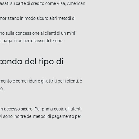
sati su carte di credito come Visa, American
morizzano in modo sicuro altri metodi di
o sulla concessione ai clienti di un mini
i lo paga in un certo lasso di tempo.
econda del tipo di
to e come ridurre gli attriti per i clienti, è
o.
n accesso sicuro. Per prima cosa, gli utenti
Vi sono inoltre dei metodi di pagamento per