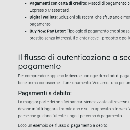
Pagamenti con carta di credito:
Metodi di pagamento ba
Express o Mastercard.
Digital Wallets:
Soluzioni più recenti che sfruttano e me
pagamento.
Buy Now, Pay Later:
Tipologie di pagamento che si basan
prestito senza interessi. Il cliente riceve il prodotto e po
Il flusso di autenticazione a s
pagamento
Per comprendere appieno le diverse tipologie di metodi di pagamen
bene prima conoscerne il funzionamento. Vediamoli uno per un
Pagamenti a debito:
La maggior parte dei bonifici bancari viene avviata attraverso u
devono infatti loggarsi tramite app o su un apposito sito web. 
paese che guidano l'utente lungo il percorso di pagamento.
Ecco un esempio del flusso di pagamento a debito: