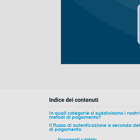
Indice dei contenuti
In quali categorie si suddividono i nostri
metodi di pagamento?
Il flusso di autenticazione a seconda del
di pagamento
Pagamenti a debito