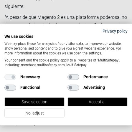
siguiente:
"A pesar de que Magento 2 es una plataforma poderosa, no
lo recomendaría a todos los comerciantes. Cada negocio
Privacy policy
online tiene sus propios estándares específicos, deseos y
We use cookies
necesidades. En MultiSafepay queremos que se tome la
We may place these for analysis of our visitor data, to improve our website,
decisión correcta al cambiar a una nueva plataforma, es
show personalised content and to give you a great website experience. For
more information about the cookies we use open the settings.
por esto por lo que el comerciante siempre puede
Your consent and the cookie policy apply to all websites of "MultiSafepay",
llamarnos para obtener soporte en este sentido."
including: merchant.multisafepay.com, MultiSafepay.
En los últimos años, MultiSafepay ha invertido en un
Necessary
Performance
equipo profesional de desarrollo de plugin. Es por esto que
Functional
Advertising
MultiSafepay tiene una amplia gama de
plugin de alta
calidad
. Es esencial que los comerciantes consideren lo
Save selection
Accept all
que es importante al migrar a una nueva plataforma.
No, adjust
Debido a esto, le preguntamos a Anoushka de
Chilla.nl
qué
es importante para ella: