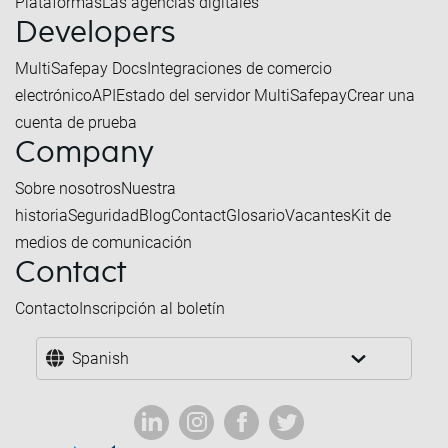
Plataformas
Las agencias digitales
Developers
MultiSafepay Docs
Integraciones de comercio
electrónico
API
Estado del servidor MultiSafepay
Crear una
cuenta de prueba
Company
Sobre nosotros
Nuestra
historia
Seguridad
Blog
Contact
Glosario
Vacantes
Kit de
medios de comunicación
Contact
Contacto
Inscripción al boletín
Spanish