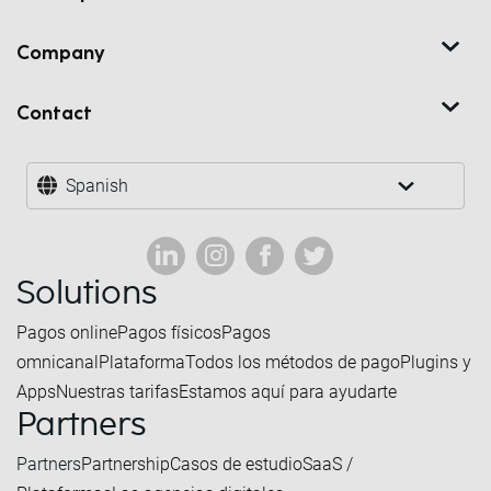
Company
Contact
Spanish
Solutions
Pagos online
Pagos físicos
Pagos
omnicanal
Plataforma
Todos los métodos de pago
Plugins y
Apps
Nuestras tarifas
Estamos aquí para ayudarte
Partners
Partners
Partnership
Casos de estudio
SaaS /