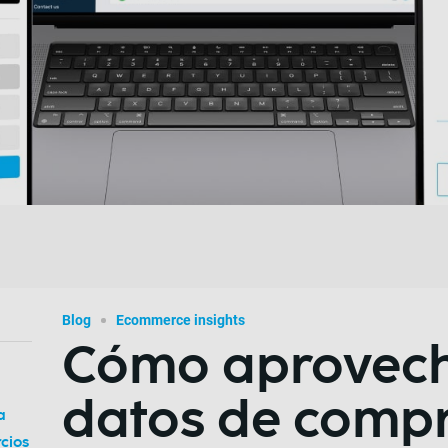
Blog
Ecommerce insights
Cómo aprovech
datos de comp
a
cios