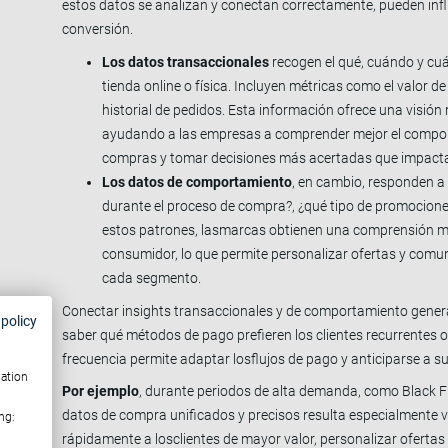
estos datos se analizan y conectan correctamente, pueden influ
conversión.
Los datos transaccionales
recogen el qué, cuándo y cuá
tienda online o física. Incluyen métricas como el valor d
historial de pedidos. Esta información ofrece una visión
ayudando a las empresas a comprender mejor el comporta
compras y tomar decisiones más acertadas que impacta
Los datos de comportamiento
, en cambio, responden a 
durante el proceso de compra?, ¿qué tipo de promocio
estos patrones, lasmarcas obtienen una comprensión 
consumidor, lo que permite personalizar ofertas y comu
cada segmento.
Conectar insights transaccionales y de comportamiento genera
 policy
saber qué métodos de pago prefieren los clientes recurrentes o
frecuencia permite adaptar losflujos de pago y anticiparse a 
mation
Por ejemplo
, durante periodos de alta demanda, como Black Fr
datos de compra unificados y precisos resulta especialmente v
ng:
rápidamente a losclientes de mayor valor, personalizar ofertas