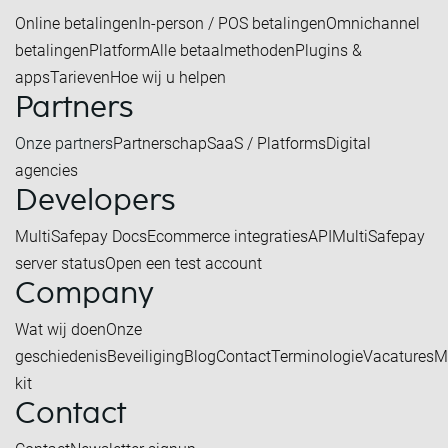
Online betalingen
In-person / POS betalingen
Omnichannel
betalingen
Platform
Alle betaalmethoden
Plugins &
apps
Tarieven
Hoe wij u helpen
Partners
Onze partners
Partnerschap
SaaS / Platforms
Digital
agencies
Developers
MultiSafepay Docs
Ecommerce integraties
API
MultiSafepay
server status
Open een test account
Company
Wat wij doen
Onze
geschiedenis
Beveiliging
Blog
Contact
Terminologie
Vacatures
M
kit
Contact