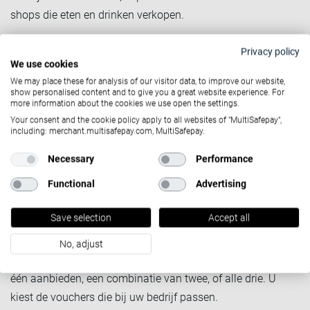
shops die eten en drinken verkopen.
#2 Eco voucher:
Deze voucher wordt gebruikt voor allerlei
Privacy policy
eco-friendly producten en diensten. Zo kan de consument
We use cookies
een duurzamere koelkast aanschaffen, maar ook een
We may place these for analysis of our visitor data, to improve our website,
show personalised content and to give you a great website experience. For
nieuwe (tweedehandse) fiets. De lijst wordt bijgehouden en
more information about the cookies we use open the settings.
jaarlijks geüpdatet op de website van de nationale
Your consent and the cookie policy apply to all websites of "MultiSafepay",
including: merchant.multisafepay.com, MultiSafepay.
arbeidsraad.
#3 Gift voucher:
De naam geeft het al weg, maar deze
Necessary
Performance
vouchers worden gebruikt om cadeau’s te kopen (maar de
Functional
Advertising
cadeau’s mogen ook voor de consument zelf zijn). Zo kan
er speelgoed gekocht worden, games, parfum, tablets, maar
Save selection
Accept all
ook toegangstickets voor attractieparken of bioscopen.
No, adjust
U bepaalt zelf welke vouchers u wilt accepteren. U kunt er
één aanbieden, een combinatie van twee, of alle drie. U
kiest de vouchers die bij uw bedrijf passen.