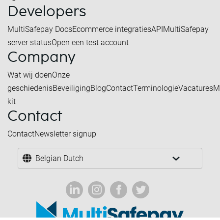
Developers
MultiSafepay Docs
Ecommerce integraties
API
MultiSafepay
server status
Open een test account
Company
Wat wij doen
Onze
geschiedenis
Beveiliging
Blog
Contact
Terminologie
Vacatures
M
kit
Contact
Contact
Newsletter signup
Belgian Dutch