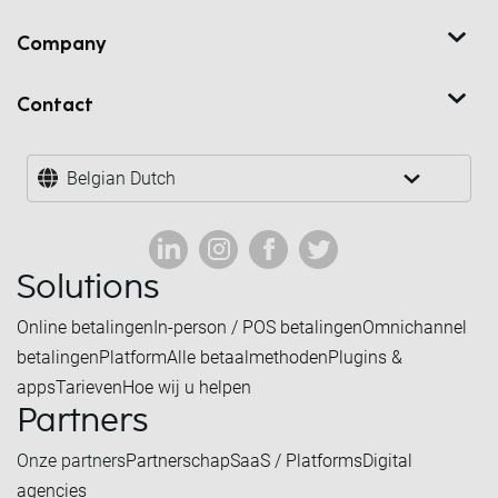
Company
Contact
Belgian Dutch
Solutions
Online betalingen
In-person / POS betalingen
Omnichannel
betalingen
Platform
Alle betaalmethoden
Plugins &
apps
Tarieven
Hoe wij u helpen
Partners
Onze partners
Partnerschap
SaaS / Platforms
Digital
agencies